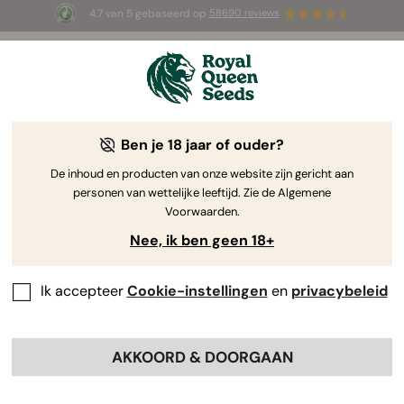
4.7 van 5 gebaseerd op
58690 reviews
Welkom
bij
Royal
Ben je 18 jaar of ouder?
Queen
Premium
Seeds.
De inhoud en producten van onze website zijn gericht aan
personen van wettelijke leeftijd. Zie de Algemene
Wietzaadjes
Voorwaarden.
Nee, ik ben geen 18+
Ontdek onze zorgvuldig geselecteerde Autoflower-, Gefeminiseerde,
CBD- en F1 Hybride zaden, biologisch geteeld en met optimale
kiemkracht.
Ik accepteer
Cookie-instellingen
en
privacybeleid
BLADER DOOR DE CATALOGUS
AKKOORD & DOORGAAN