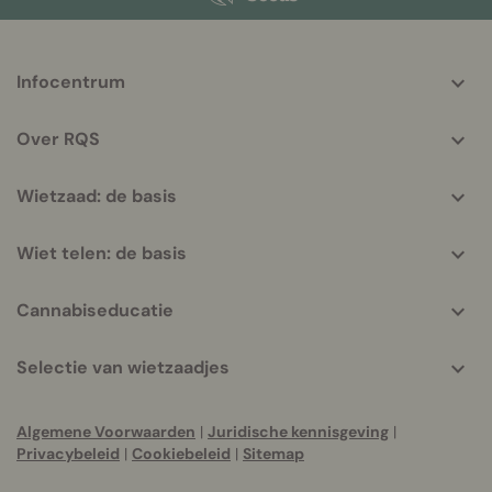
More
Infocentrum
helpful
info
Over RQS
Wietzaad: de basis
Wiet telen: de basis
Cannabiseducatie
Selectie van wietzaadjes
Algemene Voorwaarden
|
Juridische kennisgeving
|
Privacybeleid
|
Cookiebeleid
|
Sitemap