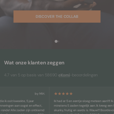
DISCOVER THE COLLAB
Wat onze klanten zeggen
4.7 van 5 op basis van 58690
-beoordelingen
by M.H.
 ooit kweekte, 5 jaar
Ik had er 5 en eentje sloeg meteen aan!!!! Ik raad 
ngen aan oogst en effect,
minstens 5 zaden tegelijk aan. Ik kreeg een Phen
de! Alle zaden zijn ontkiemd
skunky, fruitig en aards is. Wauw!!! Boordevol suik