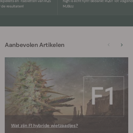
lets en -tabletten van RQS
high is echt fijn!!! Bedankt RQS!! Tot volgend jaar 
esultaten!
MJBizz
Aanbevolen Artikelen
Wat zijn F1 hybride wietzaadjes?