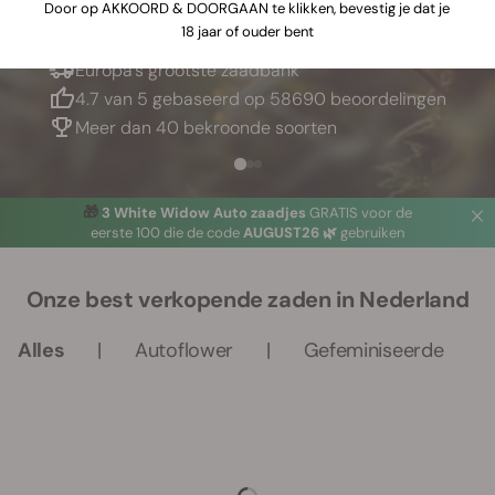
Door op AKKOORD & DOORGAAN te klikken, bevestig je dat je
18 jaar of ouder bent
Europa’s grootste zaadbank
4.7 van 5 gebaseerd op 58690 beoordelingen
Meer dan 40 bekroonde soorten
🎁
3 White Widow Auto zaadjes
GRATIS voor de
eerste 100 die de code
AUGUST26 🌿
gebruiken
Onze best verkopende zaden in Nederland
Alles
Autoflower
Gefeminiseerde