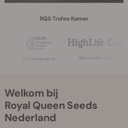
RQS Trofee Kamer
Best seedbank 24’
G
Best seedbank 24’
Welkom bij
Royal Queen Seeds
Nederland