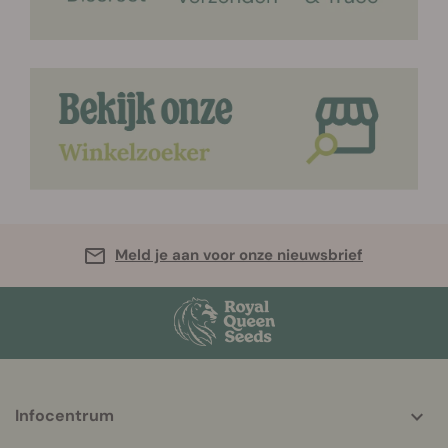
Meld je aan voor onze nieuwsbrief
More
Infocentrum
helpful
info