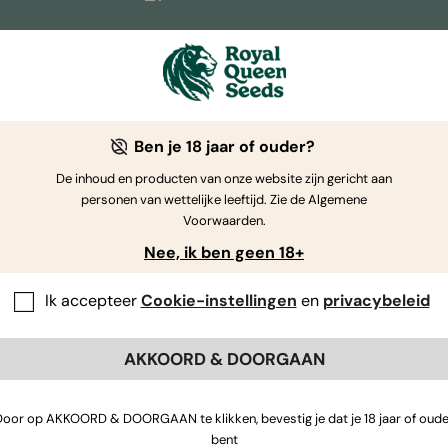
de Verenigde
(219)
(386)
Denemarken
Staten
rijk
(74)
Georgia
(12)
Griekenland
Ben je 18 jaar of ouder?
(103)
Luxemburg
(2)
Malta
De inhoud en producten van onze website zijn gericht aan
personen van wettelijke leeftijd. Zie de Algemene
(63)
Portugal
(1)
Reunion Islan
Voorwaarden.
nië
(17)
Slowakije
(6)
South Africa
Nee, ik ben geen 18+
hië
(35)
Ukraine
(1)
Uruguay
Ik accepteer
Cookie-instellingen
en
privacybeleid
Zweden
(3)
AKKOORD & DOORGAAN
Door op AKKOORD & DOORGAAN te klikken, bevestig je dat je 18 jaar of oude
bent