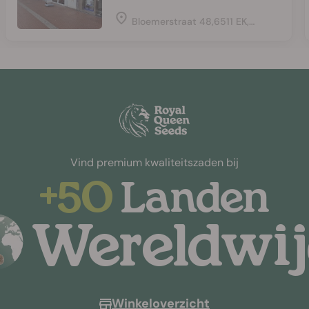
Bloemerstraat 48,6511 EK,Nijmegen,Netherlands
Vind premium kwaliteitszaden bij
+50
Landen
Wereldwi
Winkeloverzicht