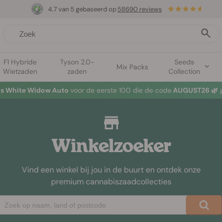
4.7 van 5 gebaseerd op
58690 reviews
F1 Hybride
Tyson 2.0-
Seeds
Mix Packs
Wietzaden
zaden
Collection
tis White Widow Auto
voor de eerste 100 die de code
AUGUST26 🌿
g
Winkelzoeker
Vind een winkel bij jou in de buurt en ontdek onze
premium cannabiszaadcollecties