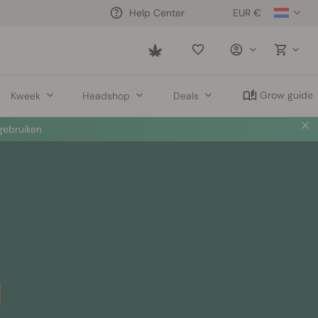
EUR €
Help Center
Saved
items
Grow guide
Kweek
Headshop
Deals
ebruiken