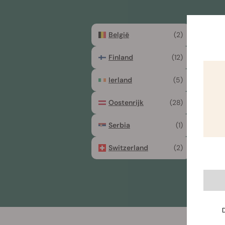
België
(2)
Chile
Finland
(12)
Frank
Ierland
(5)
Italië
Oostenrijk
(28)
Polen
Serbia
(1)
Slove
Switzerland
(2)
Tsjec