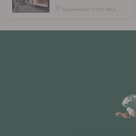
Gravenstraat 12,1012 NM,Amsterdam,Netherlands