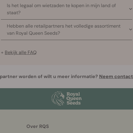
Gebruik onze Winkelzoeker om geautoriseerde retailers
Is het legaal om wietzaden te kopen in mijn land of
van Royal Queen Seeds bijjou in de buurt te vinden.
staat?
Voer je stad of postcode in en begin met zoeken.
Cannabiswetten verschillen per regio. We raden je aan
Hebben alle retailpartners het volledige assortiment
om je lokale wetgeving tecontroleren voordat je zaden
van Royal Queen Seeds?
bestelt.
De beschikbaarheid van producten verschilt per winkel.
We raden je aan om voor jebezoek eerst de website van
+
Bekijk alle FAQ
de retailer te controleren of rechtstreeks contact
metde winkel op te nemen.
 partner worden of wilt u meer informatie?
Neem contact
Over RQS