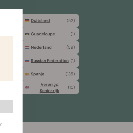
(13)
Duitsland
(52)
(29)
Guadeloupe
(1)
(1)
Nederland
(59)
d
(1)
Russian Federation
(1)
(2)
Spanje
(135)
Verenigd
(2)
(10)
Koninkrijk
r