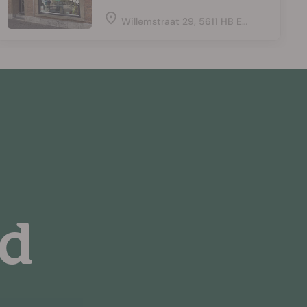
Willemstraat 29, 5611 HB Eindhoven, Netherlands
jd