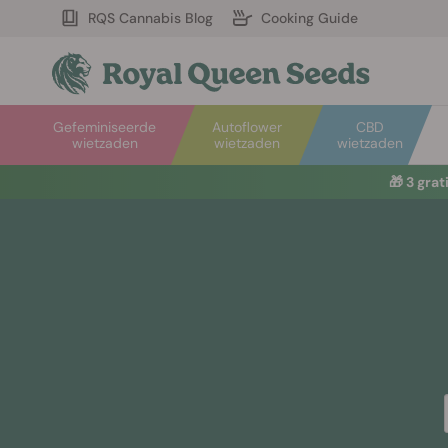
RQS Cannabis Blog
Cooking Guide
Gefeminiseerde
Autoflower
CBD
wietzaden
wietzaden
wietzaden
🎁
3 gra