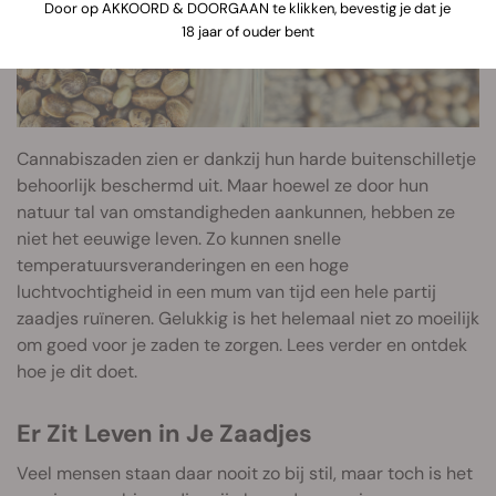
Door op AKKOORD & DOORGAAN te klikken, bevestig je dat je
18 jaar of ouder bent
Cannabiszaden zien er dankzij hun harde buitenschilletje
behoorlijk beschermd uit. Maar hoewel ze door hun
natuur tal van omstandigheden aankunnen, hebben ze
niet het eeuwige leven. Zo kunnen snelle
temperatuursveranderingen en een hoge
luchtvochtigheid in een mum van tijd een hele partij
zaadjes ruïneren. Gelukkig is het helemaal niet zo moeilijk
om goed voor je zaden te zorgen. Lees verder en ontdek
hoe je dit doet.
Er Zit Leven in Je Zaadjes
Veel mensen staan daar nooit zo bij stil, maar toch is het