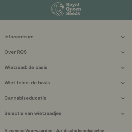
More
Infocentrum
helpful
info
Over RQS
Wietzaad: de basis
Wiet telen: de basis
Cannabiseducatie
Selectie van wietzaadjes
Algemene Voorwaarden
|
Juridische kennisgeving
|