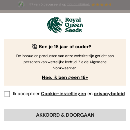
4.7 van 5 gebaseerd op
58653 reviews
☀️ Summer Sales: tot wel 50% korting
op geselecteerde producten! ⏤
Koop nu
🛍️
door Royal Queen Seeds
De Kweekgids Voor Cannabis
Ben je 18 jaar of ouder?
De inhoud en producten van onze website zijn gericht aan
personen van wettelijke leeftijd. Zie de Algemene
Grow Guide Zoekmachine
Voorwaarden.
Nee, ik ben geen 18+
Hoe je cannabiszaden deskundig
bewaart
Ik accepteer
Cookie-instellingen
en
privacybeleid
By
RQS Editorial Team
Reviewed by:
Andreu Francés
AKKOORD & DOORGAAN