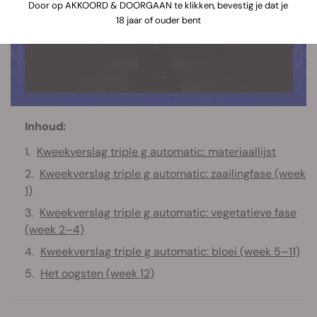
Door op AKKOORD & DOORGAAN te klikken, bevestig je dat je
18 jaar of ouder bent
Inhoud:
Kweekverslag triple g automatic: materiaallijst
Kweekverslag triple g automatic: zaailingfase (week
1)
Kweekverslag triple g automatic: vegetatieve fase
(week 2–4)
Kweekverslag triple g automatic: bloei (week 5–11)
Het oogsten (week 12)