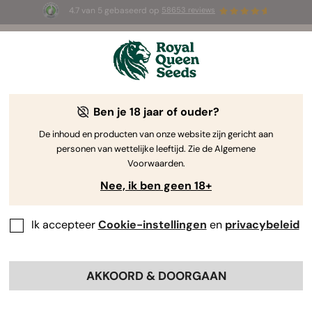
4.7 van 5 gebaseerd op
58653 reviews
☀️ Summer Sales: tot wel 50% korting
op geselecteerde producten! ⏤
Koop nu
🛍️
door Royal Queen Seeds
De Kweekgids Voor Cannabis
Ben je 18 jaar of ouder?
De inhoud en producten van onze website zijn gericht aan
personen van wettelijke leeftijd. Zie de Algemene
Grow Guide Zoekmachine
Voorwaarden.
Nee, ik ben geen 18+
Kweekverslag Triple G Automatic
Ik accepteer
Cookie-instellingen
en
privacybeleid
By
Luke Sumpter
AKKOORD & DOORGAAN