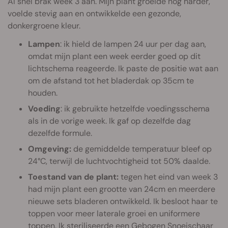
Al snel brak week 3 aan. Mijn plant groeide nog harder,
voelde stevig aan en ontwikkelde een gezonde,
donkergroene kleur.
Lampen
: ik hield de lampen 24 uur per dag aan,
omdat mijn plant een week eerder goed op dit
lichtschema reageerde. Ik paste de positie wat aan
om de afstand tot het bladerdak op 35cm te
houden.
Voeding
: ik gebruikte hetzelfde voedingsschema
als in de vorige week. Ik gaf op dezelfde dag
dezelfde formule.
Omgeving:
de gemiddelde temperatuur bleef op
24°C, terwijl de luchtvochtigheid tot 50% daalde.
Toestand van de plant:
tegen het eind van week 3
had mijn plant een grootte van 24cm en meerdere
nieuwe sets bladeren ontwikkeld. Ik besloot haar te
toppen voor meer laterale groei en uniformere
toppen. Ik steriliseerde een
Gebogen Snoeischaar