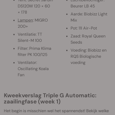
DS120W 120 × 60
Beurer LB 45
× 178
Aarde: Biobizz Light
Lampen
: MIGRO
Mix
200+
Pot: 11l Air-Pot
Ventilatie: TT
Zaad: Royal Queen
Silent-M 100
Seeds
Filter: Prima Klima
Voeding: Biobizz en
filter PK 100/125
RQS Biologische
Ventilator:
voeding
Oscillating Koala
Fan
Kweekverslag Triple G Automatic:
zaailingfase (week 1)
Het begin is misschien wel het spannendst! Bekijk welke