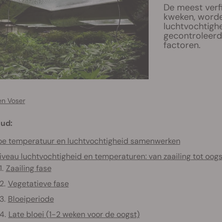
De meest verf
kweken, worde
luchtvochtigh
gecontroleerd
factoren.
en Voser
ud:
e temperatuur en luchtvochtigheid samenwerken
iveau luchtvochtigheid en temperaturen: van zaailing tot oogs
Zaailing fase
Vegetatieve fase
Bloeiperiode
Late bloei (1-2 weken voor de oogst)