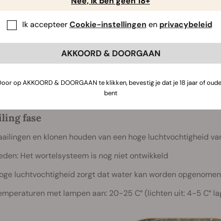
Nee, ik ben geen 18+
een bepaald bereik en graag zo constant mogelijk.
ste wat je moet doen, is een hygrometer en thermometer aans
Ik accepteer
Cookie-instellingen
en
privacybeleid
enfunctie, waarin ook de maximale en minimale waardes uit
ters zijn niet het meest accuraat, dus doe geen moeite met
AKKOORD & DOORGAAN
 te vergelijken. Nu we in staat zijn de omstandigheden zorg
ntie van luchtvochtigheid en temperatuurcontrole; de daadw
e op doelen.
Door op AKKOORD & DOORGAAN te klikken, bevestig je dat je 18 jaar of oude
bent
iling fase
aailingen en klonen houden van een hoge luchtvochtigheid v
eden: Het wortelsysteem is nog niet ontwikkeld
oge luchtvochtigheid zorgt dat water kan worden opgenomen
emperaturen met lampen aan: 20-25 C° (lichten uit: 4-5 C° la