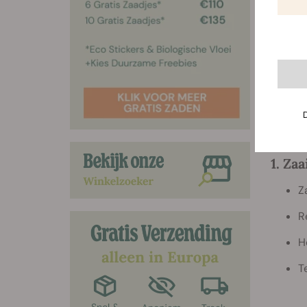
binnen 
Het eer
geheug
hygrome
waardes
de esse
waar w
1. Zaa
Z
R
H
T