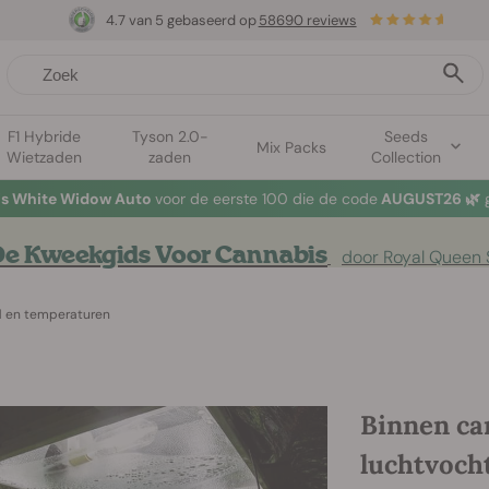
4.7 van 5 gebaseerd op
58690 reviews
F1 Hybride
Tyson 2.0-
Seeds
Mix Packs
Wietzaden
zaden
Collection
tis White Widow Auto
voor de eerste 100 die de code
AUGUST26 🌿
g
e Kweekgids Voor Cannabis
door Royal Queen
d en temperaturen
Binnen ca
luchtvoch