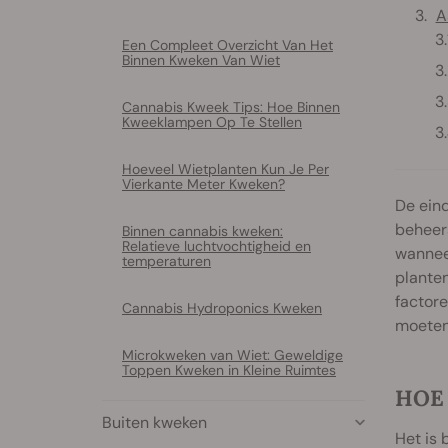
A
Een Compleet Overzicht Van Het
Binnen Kweken Van Wiet
Cannabis Kweek Tips: Hoe Binnen
Kweeklampen Op Te Stellen
Hoeveel Wietplanten Kun Je Per
Vierkante Meter Kweken?
De ein
beheers
Binnen cannabis kweken:
Relatieve luchtvochtigheid en
wannee
temperaturen
planten
factor
Cannabis Hydroponics Kweken
moeten
Microkweken van Wiet: Geweldige
Toppen Kweken in Kleine Ruimtes
HOE
Buiten kweken
Het is 