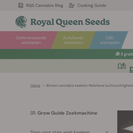
RQS Cannabis Blog
Cooking Guide
Gefeminiseerde
Autoflower
CBD
wietzaden
wietzaden
wietzaden
🎁
3 gra
D
Home
>
Binnen cannabis kweken: Relatieve luchtvochtighei
Grow Guide Zoekmachine
Stap voor stap wiet kweken