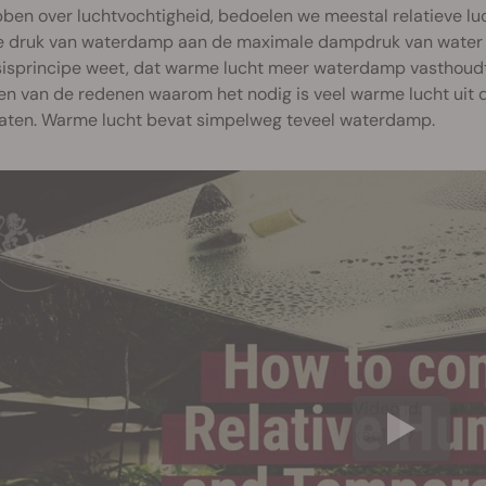
ben over luchtvochtigheid, bedoelen we meestal relatieve lu
le druk van waterdamp aan de maximale dampdruk van water b
isprincipe weet, dat warme lucht meer waterdamp vasthoudt d
een van de redenen waarom het nodig is veel warme lucht uit 
 laten. Warme lucht bevat simpelweg teveel waterdamp.
Video id:
xae1s3y