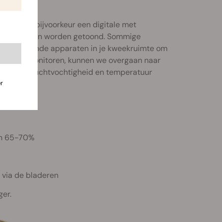
chaffen, bijvoorkeur een digitale met
 het verleden worden getoond. Sommige
 verschillende apparaten in je kweekruimte om
vuldig te monitoren, kunnen we overgaan naar
erkelijke luchtvochtigheid en temperatuur
r
an 65-70%
 via de bladeren
ger.