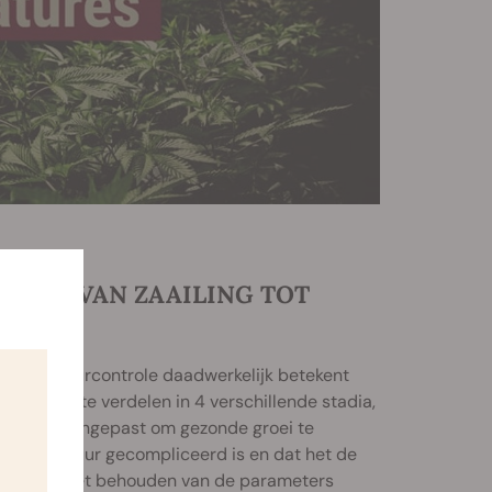
REN: VAN ZAAILING TOT
temperatuurcontrole daadwerkelijk betekent
 planten te verdelen in 4 verschillende stadia,
 worden aangepast om gezonde groei te
 temperatuur gecompliceerd is en dat het de
meer over het behouden van de parameters