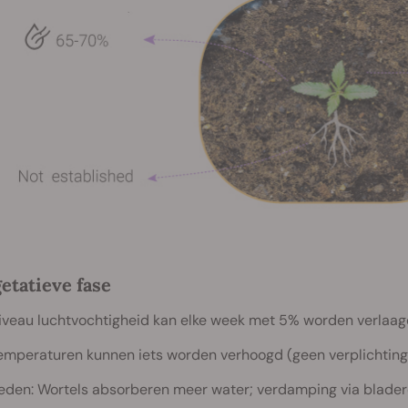
getatieve fase
iveau luchtvochtigheid kan elke week met 5% worden verlaag
emperaturen kunnen iets worden verhoogd (geen verplichting
eden: Wortels absorberen meer water; verdamping via bladere