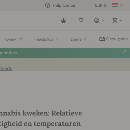
EUR €
Help Center
Saved
items
Grow guide
Kweek
Headshop
Deals
ebruiken
 Seeds
nnabis kweken: Relatieve
tigheid en temperaturen