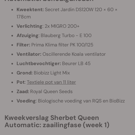
Kweektent:
Secret Jardin DS120W 120 × 60 ×
178cm
Verlichting
: 2x MIGRO 200+
Afzuiging
: Blauberg Turbo - E 100
Filter:
Prima Klima filter PK 100/125
Ventilator:
Oscillerende Koala ventilator
Luchtbevochtiger:
Beurer LB 45
Grond:
Biobizz Light Mix
Pot
:
Textiele pot van 11 liter
Zaad:
Royal Queen Seeds
Voeding
: Biologische voeding van RQS en BioBizz
Kweekverslag Sherbet Queen
Automatic: zaailingfase (week 1)