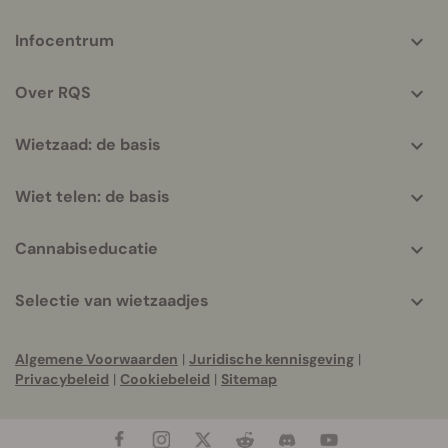
More
Infocentrum
helpful
info
Over RQS
Wietzaad: de basis
Wiet telen: de basis
Cannabiseducatie
Selectie van wietzaadjes
Algemene Voorwaarden
|
Juridische kennisgeving
|
Privacybeleid
|
Cookiebeleid
|
Sitemap