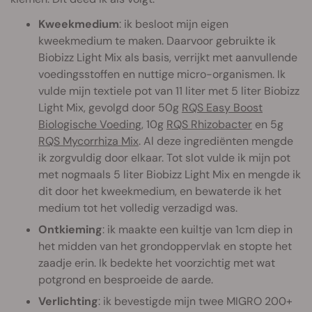
Kweekmedium
: ik besloot mijn eigen
kweekmedium te maken. Daarvoor gebruikte ik
Biobizz Light Mix als basis, verrijkt met aanvullende
voedingsstoffen en nuttige micro-organismen. Ik
vulde mijn textiele pot van 11 liter met 5 liter Biobizz
Light Mix, gevolgd door 50g
RQS Easy Boost
Biologische Voeding
, 10g
RQS Rhizobacter
en 5g
RQS Mycorrhiza Mix
. Al deze ingrediënten mengde
ik zorgvuldig door elkaar. Tot slot vulde ik mijn pot
met nogmaals 5 liter Biobizz Light Mix en mengde ik
dit door het kweekmedium, en bewaterde ik het
medium tot het volledig verzadigd was.
Ontkieming
: ik maakte een kuiltje van 1cm diep in
het midden van het grondoppervlak en stopte het
zaadje erin. Ik bedekte het voorzichtig met wat
potgrond en besproeide de aarde.
Verlichting
: ik bevestigde mijn twee MIGRO 200+