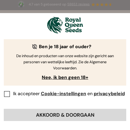
4.7 van 5 gebaseerd op
58653 reviews
☀️ Summer Sales: tot wel 50% korting
op geselecteerde producten! ⏤
Koop nu
🛍️
door Royal Queen Seeds
De Kweekgids Voor Cannabis
Ben je 18 jaar of ouder?
De inhoud en producten van onze website zijn gericht aan
personen van wettelijke leeftijd. Zie de Algemene
Grow Guide Zoekmachine
Voorwaarden.
Nee, ik ben geen 18+
Kweekverslag Sherbet Queen
Automatic
Ik accepteer
Cookie-instellingen
en
privacybeleid
By
Luke Sumpter
AKKOORD & DOORGAAN