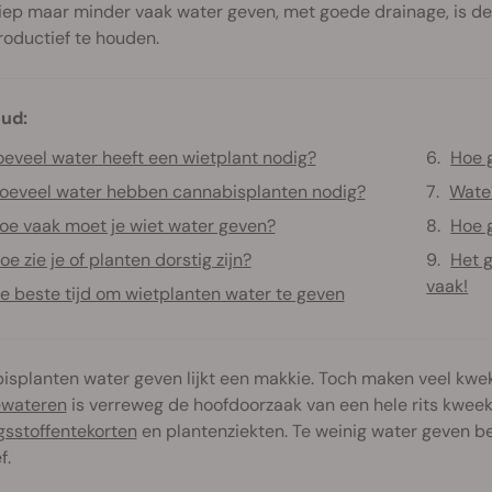
iep maar minder vaak water geven, met goede drainage, is de
roductief te houden.
ud:
eveel water heeft een wietplant nodig?
Hoe g
oeveel water hebben cannabisplanten nodig?
Wate
oe vaak moet je wiet water geven?
Hoe g
oe zie je of planten dorstig zijn?
Het 
vaak!
e beste tijd om wietplanten water te geven
splanten water geven lijkt een makkie. Toch maken veel kweke
wateren
is verreweg de hoofdoorzaak van een hele rits kwee
gsstoffentekorten
en plantenziekten. Te weinig water geven be
f.