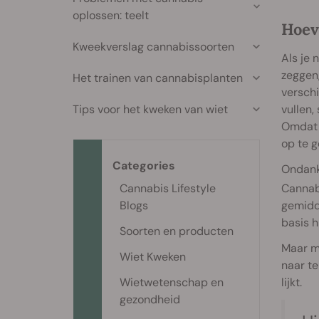
oplossen: teelt
Hoev
Kweekverslag cannabissoorten
Als je 
zeggen
Het trainen van cannabisplanten
verschi
vullen,
Tips voor het kweken van wiet
Omdat e
op te g
Categories
Ondank
Cannab
Cannabis Lifestyle
gemidd
Blogs
basis 
Soorten en producten
Maar mi
Wiet Kweken
naar te
lijkt.
Wietwetenschap en
gezondheid