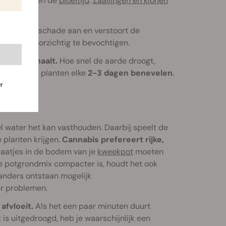
tieve
fase en de
bloeitijd
.
Zaailingen en klonen
gemakkelijk schade aan en verstoort de
bstraat voorzichtig te bevochtigen.
edure herhaalt.
Hoe snel de aarde droogt,
moet je je planten elke
2-3 dagen benevelen
.
r
l water het kan vasthouden. Daarbij speelt de
 planten krijgen.
Cannabis prefereert rijke,
aatjes in de bodem van je
kweekpot
moeten
s je potgrondmix compacter is, houdt het ook
 anders ontstaan mogelijk
er problemen.
afvloeit.
Als het een paar minuten duurt
is uitgedroogd, heb je waarschijnlijk een