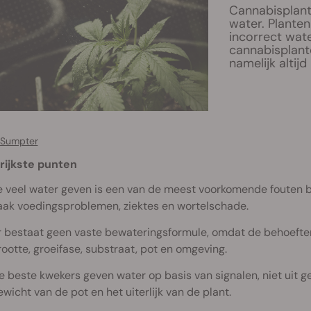
Cannabisplant
water. Plante
incorrect wat
cannabisplant
namelijk altij
 Sumpter
rijkste punten
e veel water geven is een van de meest voorkomende fouten b
aak voedingsproblemen, ziektes en wortelschade.
r bestaat geen vaste bewateringsformule, omdat de behoeften
rootte, groeifase, substraat, pot en omgeving.
e beste kwekers geven water op basis van signalen, niet uit g
ewicht van de pot en het uiterlijk van de plant.