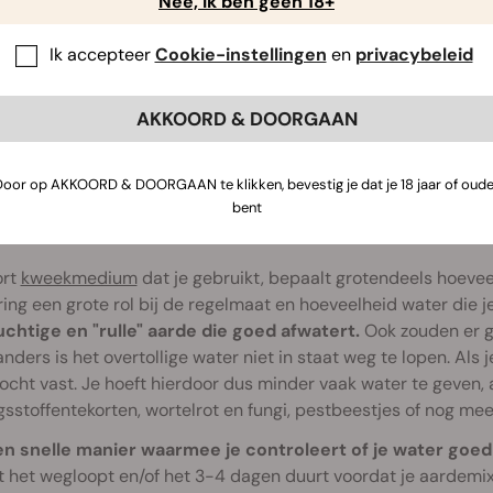
er. Deze zijn van toepassing op rijpende planten in de
vegeta
Nee, ik ben geen 18+
veel minder water.
Ik accepteer
Cookie-instellingen
en
privacybeleid
 een krachtige waterstraal in de vroege groeifase. Je richt 
eling van de wortels. Gebruik liever een benevelaar om het su
AKKOORD & DOORGAAN
tot de aarde helemaal is uitgedroogd voordat je de proc
f van de omstandigheden in de omgeving. Over het algemeen 
Door op AKKOORD & DOORGAAN te klikken, bevestig je dat je 18 jaar of oude
bent
weekmedium
ort
kweekmedium
dat je gebruikt, bepaalt grotendeels hoevee
ing een grote rol bij de regelmaat en hoeveelheid water die je
uchtige en "rulle" aarde die goed afwatert.
Ook zouden er g
 anders is het overtollige water niet in staat weg te lopen. Al
ocht vast. Je hoeft hierdoor dus minder vaak water te geven,
sstoffentekorten, wortelrot en fungi, pestbeestjes of nog me
een snelle manier waarmee je controleert of je water goed 
 het wegloopt en/of het 3-4 dagen duurt voordat je aardemix 