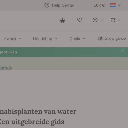
EUR €
Help Center
Saved
items
Grow guide
Kweek
Headshop
Deals
ebruiken
 Seeds
nnabisplanten van water
Een uitgebreide gids