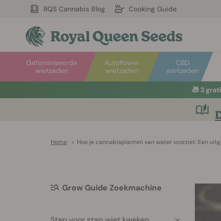
RQS Cannabis Blog
Cooking Guide
Gefeminiseerde
Autoflower
CBD
wietzaden
wietzaden
wietzaden
🎁
3 gra
D
Home
>
Hoe je cannabisplanten van water voorziet: Een uit
Grow Guide Zoekmachine
Stap voor stap wiet kweken