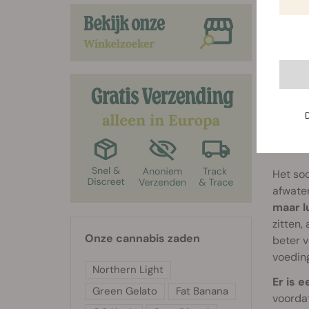
hierond
vragen 
Voorkom
ontwikk
Wacht 
hangt a
2. K
Het so
afwater
maar l
zitten,
Onze cannabis zaden
beter v
voeding
Northern Light
Er is 
Green Gelato
Fat Banana
voordat