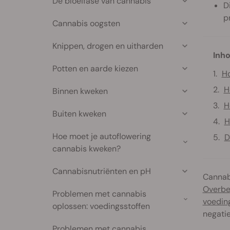
De bloeifase van cannabis
D
p
Cannabis oogsten
Knippen, drogen en uitharden
Inho
Potten en aarde kiezen
Ho
H
Binnen kweken
H
Buiten kweken
H
Hoe moet je autoflowering
D
cannabis kweken?
Cannabisnutriënten en pH
Cannabi
Overbe
Problemen met cannabis
voedin
oplossen: voedingsstoffen
negatie
Problemen met cannabis