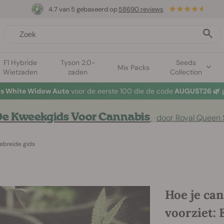
4.7 van 5 gebaseerd op
58690 reviews
F1 Hybride
Tyson 2.0-
Seeds
Mix Packs
Wietzaden
zaden
Collection
tis White Widow Auto
voor de eerste 100 die de code
AUGUST26 🌿
g
e Kweekgids Voor Cannabis
door Royal Queen
gebreide gids
Hoe je ca
voorziet: 