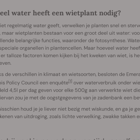
eel water heeft een wietplant nodig?
niet regelmatig water geeft, verwelken je planten snel en sterve
, maar wietplanten bestaan voor een groot deel uit water: v
llende belangrijke functies, waaronder de fotosynthese. Wate
 speciale organellen in plantencellen. Maar hoeveel water hee
r talloze factoren komen kijken bij het kweken van wiet, is 
even.
s de verschillen in klimaat en wietsoorten, besloten de Eme
[1]
is Policy Council een enquête
over waterverbruik onder wiet
eld 4,5l per dag geven voor elke 500g aan verwerkte wiet di
hiervan zou je met de oogstgegevens van je zadenbank een b
sschien houd je je liever niet bezig met wiskunde, en ga je gew
kenen van uitdroging, zoals lichte verwelking, zwakke takken e