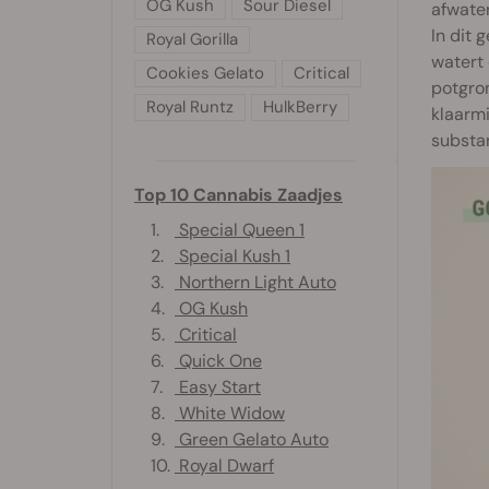
OG Kush
Sour Diesel
afwate
In dit 
Royal Gorilla
watert 
Cookies Gelato
Critical
potgron
Royal Runtz
HulkBerry
klaarmi
substan
Top 10 Cannabis Zaadjes
1.
Special Queen 1
2.
Special Kush 1
3.
Northern Light Auto
4.
OG Kush
5.
Critical
6.
Quick One
7.
Easy Start
8.
White Widow
9.
Green Gelato Auto
10.
Royal Dwarf