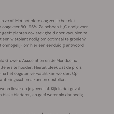
n ze af. Met het blote oog zou je het niet
oor ongeveer 80–95%. Ze hebben H₂O nodig voor
r geeft planten ook stevigheid door vacuolen te
ft een wietplant nodig om optimaal te groeien?
het onmogelijk om hier een eenduidig antwoord
rald Growers Association en de Mendocino
telers te houden. Hieruit bleek dat de profs
e na het oogsten verwacht kan worden. Op
ewateringsschema kunnen opstellen.
oon liever op je gevoel af. Kijk in dat geval
n bleke bladeren, en geef water als dat nodig