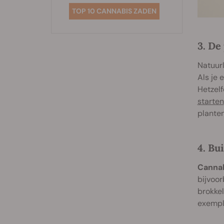
TOP 10 CANNABIS ZADEN
3. De
Natuurl
Als je 
Hetzelf
starten
planten
4. Bu
Cannab
bijvoor
brokkel
exempla