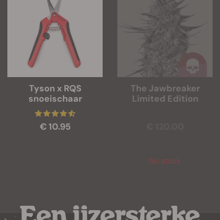
Tyson x RQS
The Jawbreaker
snoeischaar
Limited Edition
€ 10.95
€ 120.00
No stock
Een ijzersterke