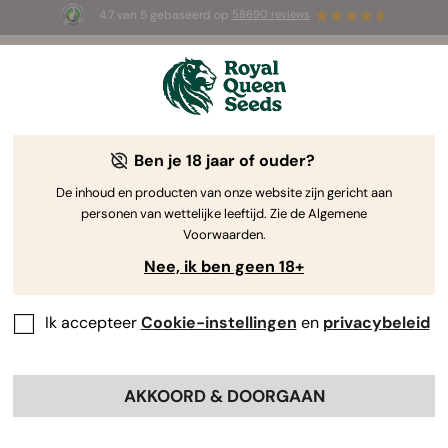
4.7 van 5 gebaseerd op
58690 reviews
☀️ Summer Sales: tot wel 50% korting
op geselecteerde producten! ⏤
Koop nu
🛍️
Ben je 18 jaar of ouder?
De inhoud en producten van onze website zijn gericht aan
personen van wettelijke leeftijd. Zie de Algemene
Voorwaarden.
Nee, ik ben geen 18+
Ik accepteer
Cookie-instellingen
en
privacybeleid
AKKOORD & DOORGAAN
Tyson 2.0
-wietzaden