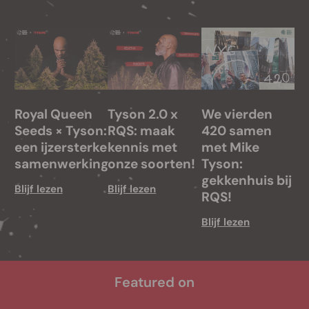
Royal Queen
Tyson 2.0 x
We vierden
Seeds × Tyson:
RQS: maak
420 samen
een ijzersterke
kennis met
met Mike
samenwerking
onze soorten!
Tyson:
gekkenhuis bij
Blijf lezen
Blijf lezen
RQS!
Blijf lezen
Featured on