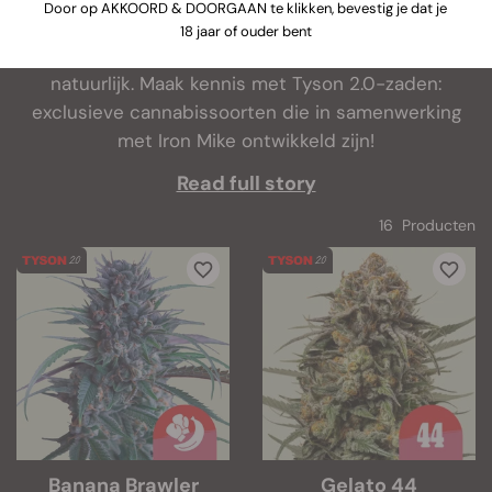
Door op AKKOORD & DOORGAAN te klikken, bevestig je dat je
Wat krijg je als twee giganten in de cannabiswereld
18 jaar of ouder bent
hun krachten bundelen? Uitstekende strains,
natuurlijk. Maak kennis met Tyson 2.0-zaden:
exclusieve cannabissoorten die in samenwerking
met Iron Mike ontwikkeld zijn!
Read full story
16 Producten
Banana Brawler
Gelato 44