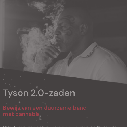
Tyson 2.0-zaden
Bewijs van een duurzame band
met cannabis