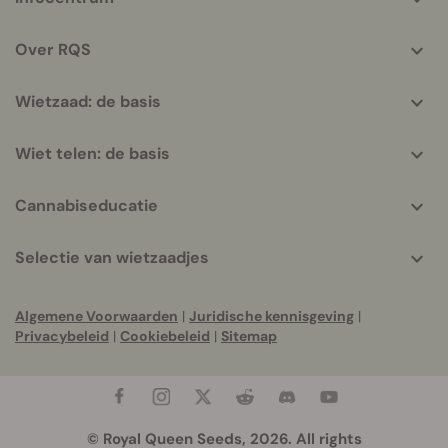
helpful
info
Over RQS
Wietzaad: de basis
Wiet telen: de basis
Cannabiseducatie
Selectie van wietzaadjes
Algemene Voorwaarden
|
Juridische kennisgeving
|
Privacybeleid
|
Cookiebeleid
|
Sitemap
© Royal Queen Seeds, 2026. All rights