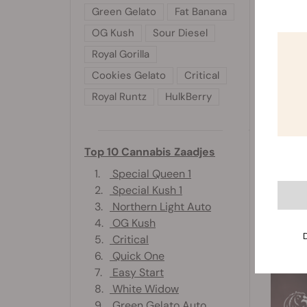
Green Gelato
Fat Banana
Cork
OG Kush
Sour Diesel
Dankzij
Royal Gorilla
en rijk
Cookies Gelato
Critical
ongev
Royal Runtz
HulkBerry
Top 10 Cannabis Zaadjes
1.
Special Queen 1
2.
Special Kush 1
3.
Northern Light Auto
4.
OG Kush
5.
Critical
6.
Quick One
7.
Easy Start
8.
White Widow
9.
Green Gelato Auto