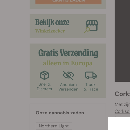
Cork
Met zij
Corksc
Onze cannabis zaden
levert 
bereid
Northern Light