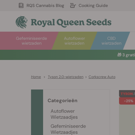
RQS Cannabis Blog
Cooking Guide
Gefeminiseerde
Autoflower
CBD
wietzaden
wietzaden
wietzaden
🎁
3 gra
Home
>
Tyson 2.0-wietzaden
>
Corkscrew Auto
Categorieën
-25%
Autoflower
Wietzaadjes
Gefeminiseerde
Wietzaadjes