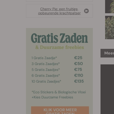
Cherry Pie: een fruitige,
opbeurende krachtpatser
Meer