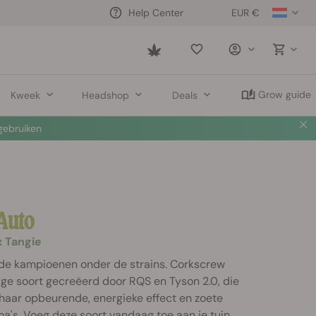
EUR €
Help Center
Saved
items
Grow guide
Kweek
Headshop
Deals
ebruiken
Auto
x Tangie
t de kampioenen onder de strains. Corkscrew
ige soort gecreëerd door RQS en Tyson 2.0, die
t haar opbeurende, energieke effect en zoete
ma's. Voeg deze soort vandaag toe aan je tuin