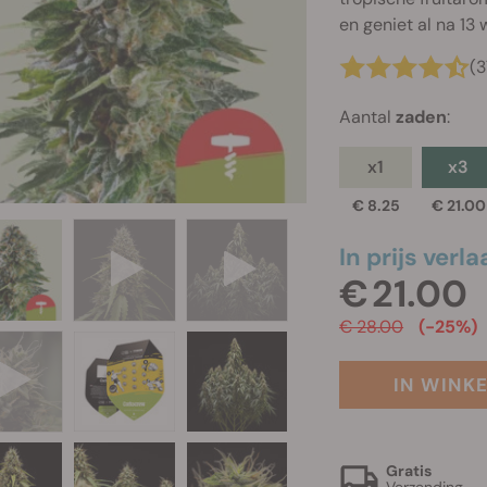
en geniet al na 13
(3
Aantal
zaden
:
x1
x3
€ 8.25
€ 21.00
In prijs verla
€ 21.00
€ 28.00
(-25%)
IN WINK
Gratis
Verzending