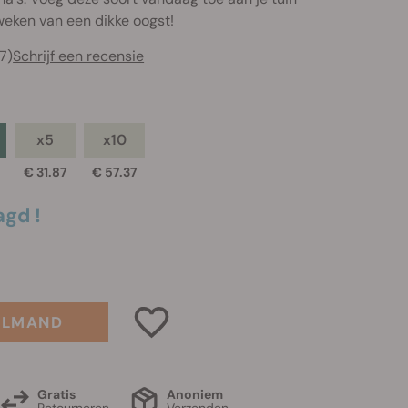
 weken van een dikke oogst!
7)
Schrijf een recensie
x5
x10
€ 31.87
€ 57.37
agd !
ELMAND
Gratis
Anoniem
Retourneren
Verzenden