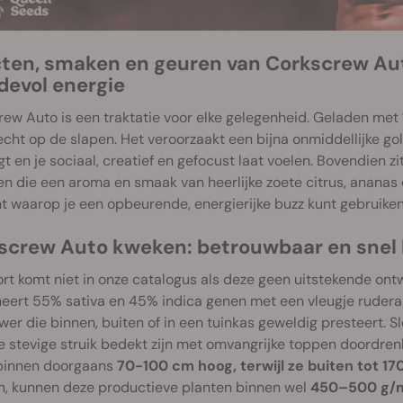
cten, smaken en geuren van Corkscrew Aut
devol energie
ew Auto is een traktatie voor elke gelegenheid. Geladen met
echt op de slapen. Het veroorzaakt een bijna onmiddellijke go
t en je sociaal, creatief en gefocust laat voelen. Bovendien zi
n die een aroma en smaak van heerlijke zoete citrus, ananas en
 waarop je een opbeurende, energierijke buzz kunt gebruiken
screw Auto kweken: betrouwbaar en snel 
rt komt niet in onze catalogus als deze geen uitstekende on
ert 55% sativa en 45% indica genen met een vleugje ruderali
wer die binnen, buiten of in een tuinkas geweldig presteert. S
e stevige struik bedekt zijn met omvangrijke toppen doordren
binnen doorgaans
70-100 cm hoog, terwijl ze buiten tot 17
n, kunnen deze productieve planten binnen wel
450–500 g/m²