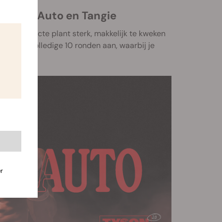
ry Pie Auto en Tangie
ze compacte plant sterk, makkelijk te kweken
n kan de volledige 10 ronden aan, waarbij je
r