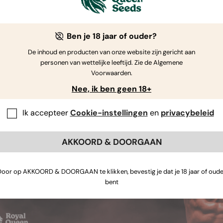
screw Auto zaden: de nakomeling van Cher
 de gecombineerde genen van Cherry Pie Auto en Tangie is de
Ben je 18 jaar of ouder?
 aan heerlijke smaken en aroma's. Ze is licht sativa dominant e
De inhoud en producten van onze website zijn gericht aan
eer
13 weken na het kiemen kunt oogsten.
personen van wettelijke leeftijd. Zie de Algemene
Voorwaarden.
Nee, ik ben geen 18+
Ik accepteer
Cookie-instellingen
en
privacybeleid
AKKOORD & DOORGAAN
Door op AKKOORD & DOORGAAN te klikken, bevestig je dat je 18 jaar of oude
bent