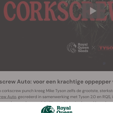
screw Auto: voor een krachtige oppepper 
n corkscrew punch kreeg Mike Tyson zelfs de grootste, sterks
rew Auto
, gecreëerd in samenwerking met Tyson 2.0 en RQS, is 
een opbeurende, energieke klap recht op je slapen. Voeg deze 
 je voor om weggeblazen te worden door dit gedrongen zwaar