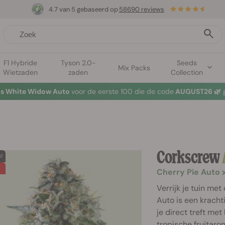
4.7 van 5 gebaseerd op
58690 reviews
F1 Hybride
Tyson 2.0-
Seeds
Mix Packs
Wietzaden
zaden
Collection
tis White Widow Auto
voor de eerste 100 die de code
AUGUST26 🌿
g
Corkscrew
Cherry Pie Auto 
Verrijk je tuin me
Auto is een kracht
je direct treft me
tropische fruitaro