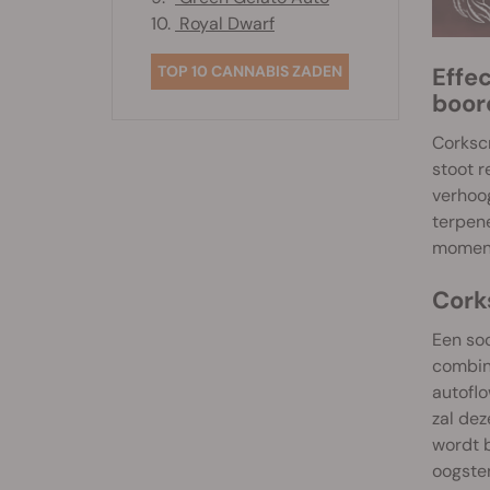
10.
Royal Dwarf
TOP 10 CANNABIS ZADEN
Effe
boor
Corkscr
stoot r
verhoog
terpene
moment
Cork
Een soo
combine
autoflo
zal dez
wordt 
oogste