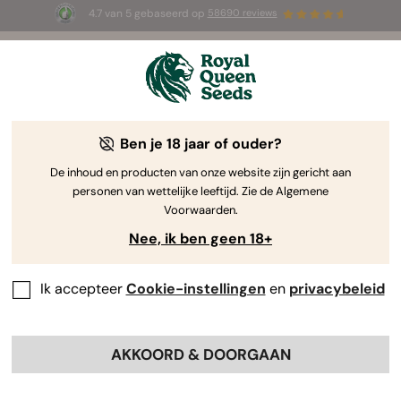
4.7 van 5 gebaseerd op
58690 reviews
☀️ Summer Sales: tot wel 50% korting
op geselecteerde producten! ⏤
Koop nu
🛍️
door Royal Queen Seeds
De Kweekgids Voor Cannabis
Ben je 18 jaar of ouder?
De inhoud en producten van onze website zijn gericht aan
personen van wettelijke leeftijd. Zie de Algemene
Grow Guide Zoekmachine
Voorwaarden.
Nee, ik ben geen 18+
De complete gids voor het ontkiemen
van cannabis zaden
Ik accepteer
Cookie-instellingen
en
privacybeleid
AKKOORD & DOORGAAN