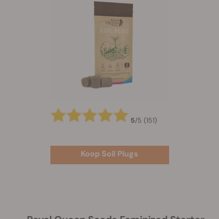
5
/
5
(151)
Koop Soil Plugs