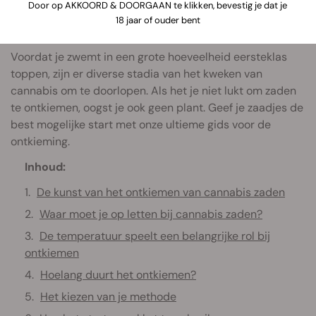
Door op AKKOORD & DOORGAAN te klikken, bevestig je dat je
18 jaar of ouder bent
Voordat je zwemt in een grote hoeveelheid eersteklas
toppen, zijn er diverse stadia van het kweken van
cannabis om te doorlopen. Als het je niet lukt om zaden
te ontkiemen, oogst je ook geen plant. Geef je zaadjes de
best mogelijke start met onze ultieme gids voor de
ontkieming.
Inhoud:
De kunst van het ontkiemen van cannabis zaden
Waar moet je op letten bij cannabis zaden?
De temperatuur speelt een belangrijke rol bij
ontkiemen
Hoelang duurt het ontkiemen?
Het kiezen van je methode