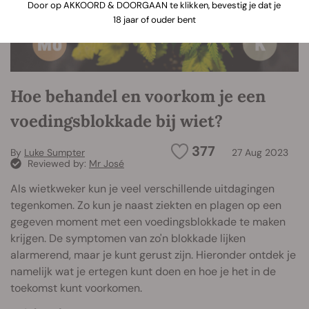
Door op AKKOORD & DOORGAAN te klikken, bevestig je dat je
18 jaar of ouder bent
Hoe behandel en voorkom je een
voedingsblokkade bij wiet?
377
By
Luke Sumpter
27 Aug 2023
Reviewed by:
Mr José
Als wietkweker kun je veel verschillende uitdagingen
tegenkomen. Zo kun je naast ziekten en plagen op een
gegeven moment met een voedingsblokkade te maken
krijgen. De symptomen van zo'n blokkade lijken
alarmerend, maar je kunt gerust zijn. Hieronder ontdek je
namelijk wat je ertegen kunt doen en hoe je het in de
toekomst kunt voorkomen.