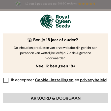
4.7 van 5 gebaseerd op
58690 reviews
☀️ Summer Sales: tot wel 50% korting
op geselecteerde producten! ⏤
Koop nu
🛍️
door Royal Queen Seeds
De Kweekgids Voor Cannabis
Ben je 18 jaar of ouder?
De inhoud en producten van onze website zijn gericht aan
personen van wettelijke leeftijd. Zie de Algemene
Grow Guide Zoekmachine
Voorwaarden.
Nee, ik ben geen 18+
Ik accepteer
Cookie-instellingen
en
privacybeleid
AKKOORD & DOORGAAN