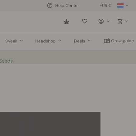
EUR €
Help Center
Saved
items
Grow guide
Kweek
Headshop
Deals
 Seeds