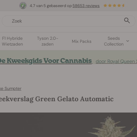
4.7 van 5 gebaseerd op
58653 reviews
F1 Hybride
Tyson 2.0-
Seeds
Mix Packs
Wietzaden
zaden
Collection
e Kweekgids Voor Cannabis
door Royal Queen
ke Sumpter
ekverslag Green Gelato Automatic