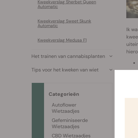
Kweekverslag Sherbet Queen
Automatic
Kweekverslag Sweet Skunk
Automatic
Ik wa
kweek
Kweekverslag Medusa F1
uitei
hiero
Het trainen van cannabisplanten
Tips voor het kweken van wiet
Categorieën
Autoflower
Wietzaadjes
Gefeminiseerde
Wietzaadjes
CBD Wietzaadjes