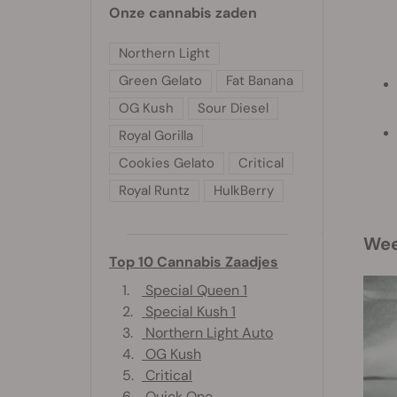
Onze cannabis zaden
Northern Light
Green Gelato
Fat Banana
OG Kush
Sour Diesel
Royal Gorilla
Cookies Gelato
Critical
Royal Runtz
HulkBerry
We
Top 10 Cannabis Zaadjes
1.
Special Queen 1
2.
Special Kush 1
3.
Northern Light Auto
4.
OG Kush
5.
Critical
6.
Quick One