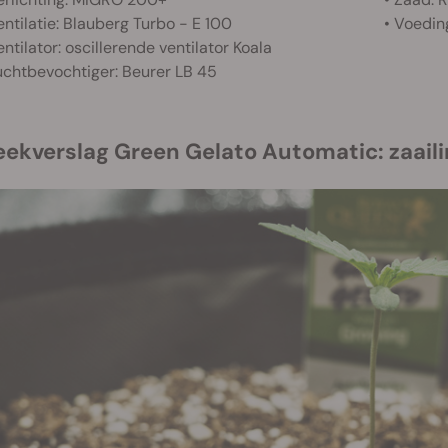
entilatie: Blauberg Turbo - E 100
• Voedin
entilator: oscillerende ventilator Koala
uchtbevochtiger: Beurer LB 45
eekverslag Green Gelato Automatic: zaaili