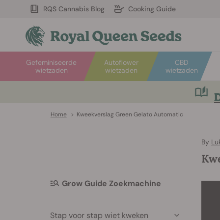
RQS Cannabis Blog
Cooking Guide
Gefeminiseerde
Autoflower
CBD
wietzaden
wietzaden
wietzaden
D
Home
>
Kweekverslag Green Gelato Automatic
By
Lu
Kwe
Grow Guide Zoekmachine
Stap voor stap wiet kweken