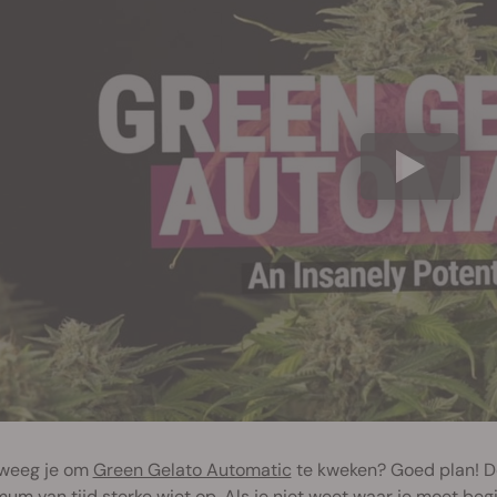
weeg je om
Green Gelato Automatic
te kweken? Goed plan! De
um van tijd sterke wiet op. Als je niet weet waar je moet beg