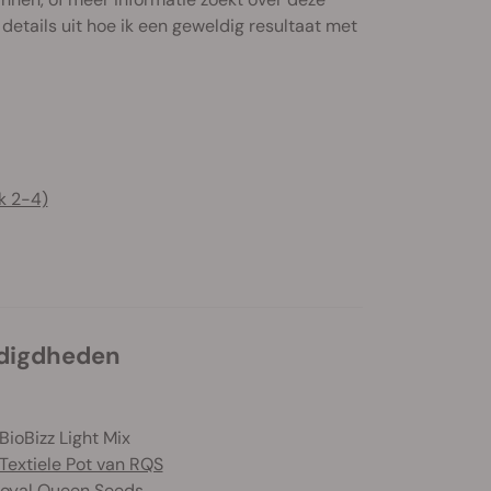
e details uit hoe ik een geweldig resultaat met
k 2-4)
odigdheden
BioBizz Light Mix
 Textiele Pot van RQS
Royal Queen Seeds