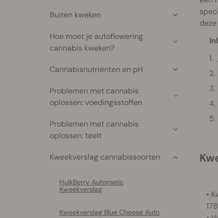
speci
Buiten kweken
deze 
Hoe moet je autoflowering
In
cannabis kweken?
Cannabisnutriënten en pH
Problemen met cannabis
oplossen: voedingsstoffen
Problemen met cannabis
oplossen: teelt
Kw
Kweekverslag cannabissoorten
HulkBerry Automatic
Kweekverslag
• K
17
Kweekverslag Blue Cheese Auto
• V