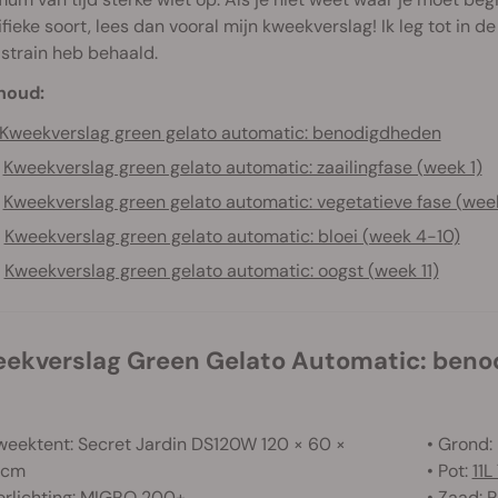
fieke soort, lees dan vooral mijn kweekverslag! Ik leg tot in d
strain heb behaald.
houd:
Kweekverslag green gelato automatic: benodigdheden
Kweekverslag green gelato automatic: zaailingfase (week 1)
Kweekverslag green gelato automatic: vegetatieve fase (wee
Kweekverslag green gelato automatic: bloei (week 4-10)
Kweekverslag green gelato automatic: oogst (week 11)
eekverslag Green Gelato Automatic: ben
weektent: Secret Jardin DS120W 120 × 60 ×
• Grond: 
8cm
• Pot:
11L
erlichting: MIGRO 200+
• Zaad: 