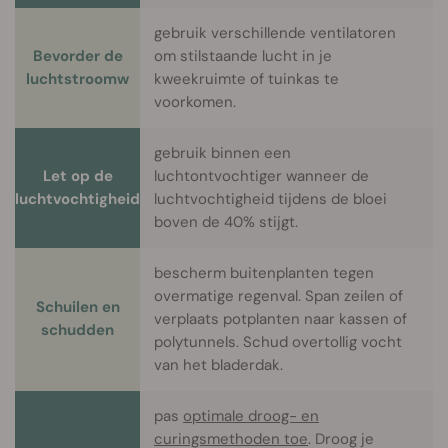
gebruik verschillende ventilatoren
Bevorder de
om stilstaande lucht in je
luchtstroomw
kweekruimte of tuinkas te
voorkomen.
gebruik binnen een
Let op de
luchtontvochtiger wanneer de
luchtvochtigheid
luchtvochtigheid tijdens de bloei
boven de 40% stijgt.
bescherm buitenplanten tegen
overmatige regenval. Span zeilen of
Schuilen en
verplaats potplanten naar kassen of
schudden
polytunnels. Schud overtollig vocht
van het bladerdak.
pas
optimale droog- en
curingsmethoden toe
. Droog je