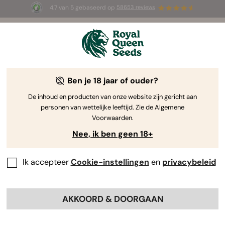
4.7 van 5 gebaseerd op
58653 reviews
⏳
1+1 GRATIS
-
Tijdelijke aanbieding
3d 6m 37s
🌱
door Royal Queen Seeds
De Kweekgids Voor Cannabis
Ben je 18 jaar of ouder?
De inhoud en producten van onze website zijn gericht aan
personen van wettelijke leeftijd. Zie de Algemene
Grow Guide Zoekmachine
Voorwaarden.
Nee, ik ben geen 18+
Ik accepteer
Cookie-instellingen
en
privacybeleid
AKKOORD & DOORGAAN