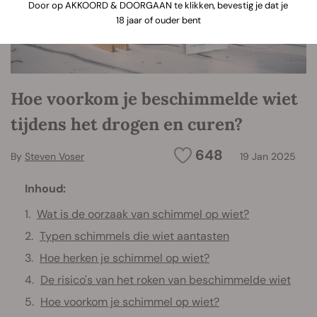
Door op AKKOORD & DOORGAAN te klikken, bevestig je dat je
18 jaar of ouder bent
Hoe voorkom je beschimmelde wiet
tijdens het drogen en curen?
648
By
Steven Voser
19 Jan 2025
Inhoud:
Wat is de oorzaak van schimmel op wiet?
Typen schimmels die wiet aantasten
Hoe herken je schimmel op wiet?
De risico's van het roken van beschimmelde wiet
Hoe voorkom je schimmel op wiet?