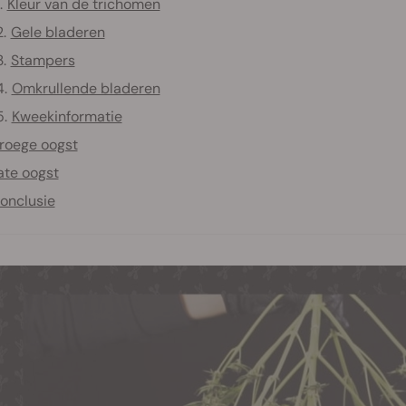
Kleur van de trichomen
Gele bladeren
Stampers
Omkrullende bladeren
Kweekinformatie
roege oogst
ate oogst
onclusie