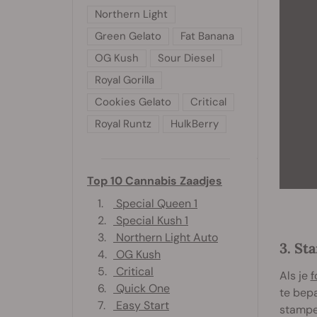
Northern Light
Green Gelato
Fat Banana
OG Kush
Sour Diesel
Royal Gorilla
Cookies Gelato
Critical
Royal Runtz
HulkBerry
Top 10 Cannabis Zaadjes
1.
Special Queen 1
2.
Special Kush 1
3.
Northern Light Auto
3. St
4.
OG Kush
5.
Critical
Als je
f
6.
Quick One
te bepa
7.
Easy Start
stampe