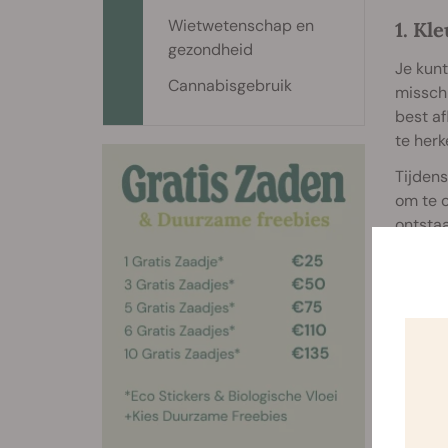
Wietwetenschap en
1. Kl
gezondheid
Je kun
Cannabisgebruik
missch
best a
te herk
Tijdens
om te o
ontstaa
alle tr
CBN
to