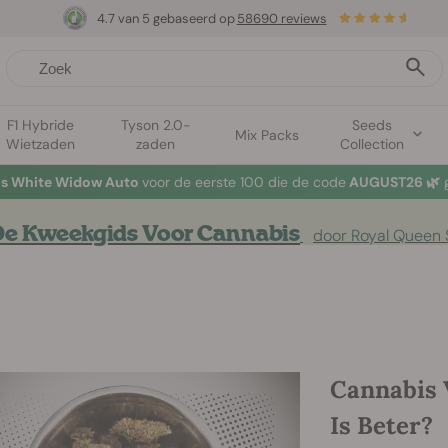
4.7 van 5 gebaseerd op
58690 reviews
F1 Hybride
Tyson 2.0-
Seeds
Mix Packs
Wietzaden
zaden
Collection
tis White Widow Auto
voor de eerste 100 die de code
AUGUST26 🌿
g
e Kweekgids Voor Cannabis
door Royal Queen
Cannabis 
Is Beter?