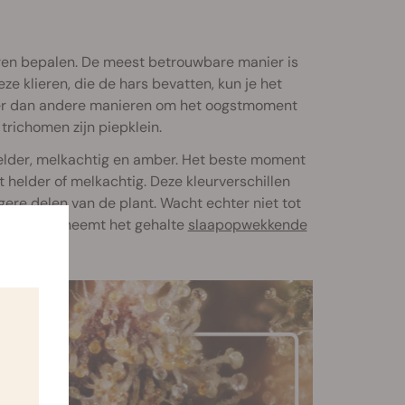
ren bepalen. De meest betrouwbare manier is
eze klieren, die de hars bevatten, kun je het
nter dan andere manieren om het oogstmoment
richomen zijn piepklein.
 helder, melkachtig en amber. Het beste moment
t helder of melkachtig. Deze kleurverschillen
ere delen van de plant. Wacht echter niet tot
id
THC
en neemt het gehalte
slaapopwekkende