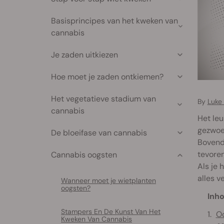
Basisprincipes van het kweken van
cannabis
Je zaden uitkiezen
Hoe moet je zaden ontkiemen?
Het vegetatieve stadium van
By
Luke
cannabis
Het leu
gezwoeg
De bloeifase van cannabis
Bovendi
tevoren
Cannabis oogsten
Als je 
alles ve
Wanneer moet je wietplanten
oogsten?
Inho
Stampers En De Kunst Van Het
Oo
Kweken Van Cannabis