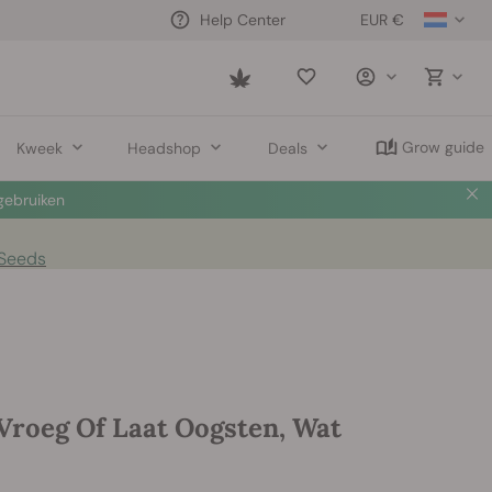
EUR €
Help Center
Saved
items
Grow guide
Kweek
Headshop
Deals
ebruiken
 Seeds
Vroeg Of Laat Oogsten, Wat