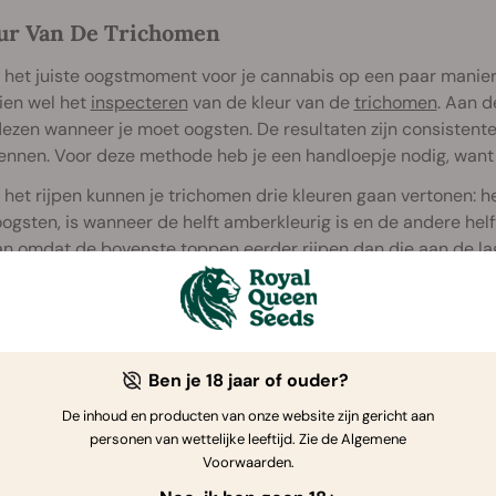
eur Van De Trichomen
t het juiste oogstmoment voor je cannabis op een paar manie
ien wel het
inspecteren
van de kleur van de
trichomen
. Aan d
flezen wanneer je moet oogsten. De resultaten zijn consiste
ennen. Voor deze methode heb je een handloepje nodig, want t
 het rijpen kunnen je trichomen drie kleuren gaan vertonen:
ogsten, is wanneer de helft amberkleurig is en de andere helf
n omdat de bovenste toppen eerder rijpen dan die aan de lag
ichomen amberkleurig zijn, want dan vermindert de hoeveelhe
e.
Ben je 18 jaar of ouder?
De inhoud en producten van onze website zijn gericht aan
personen van wettelijke leeftijd. Zie de Algemene
Voorwaarden.