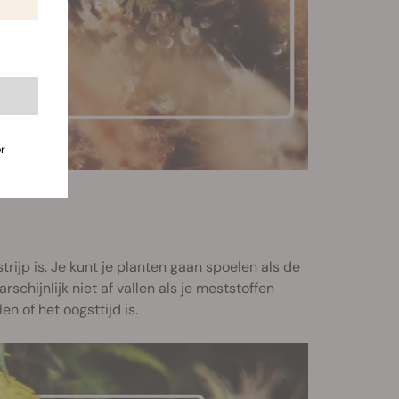
r
rijp is
. Je kunt je planten gaan spoelen als de
schijnlijk niet af vallen als je meststoffen
n of het oogsttijd is.