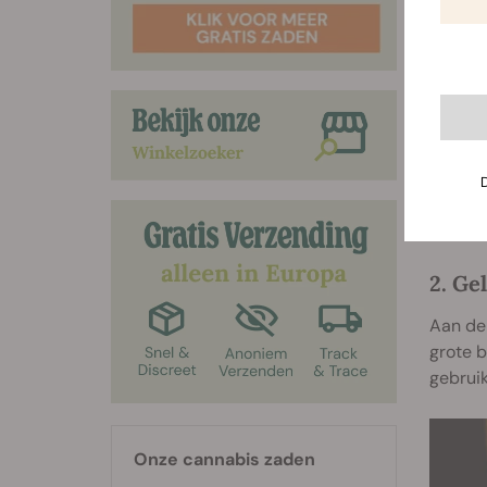
2. Ge
Aan de
grote b
gebruik
Onze cannabis zaden