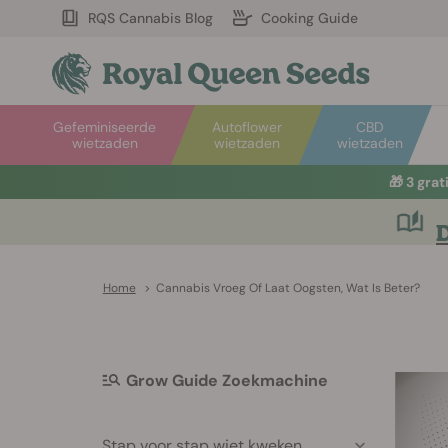
RQS Cannabis Blog
Cooking Guide
Gefeminiseerde
Autoflower
CBD
wietzaden
wietzaden
wietzaden
🎁
3 gra
D
Home
>
Cannabis Vroeg Of Laat Oogsten, Wat Is Beter?
Grow Guide Zoekmachine
Stap voor stap wiet kweken