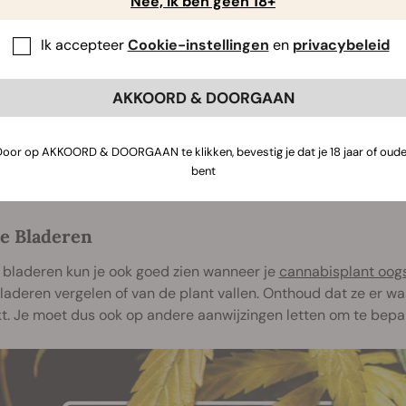
Nee, ik ben geen 18+
Ik accepteer
Cookie-instellingen
en
privacybeleid
AKKOORD & DOORGAAN
Door op AKKOORD & DOORGAAN te klikken, bevestig je dat je 18 jaar of oude
bent
le Bladeren
 bladeren kun je ook goed zien wanneer je
cannabisplant oogst
laderen vergelen of van de plant vallen. Onthoud dat ze er waar
t. Je moet dus ook op andere aanwijzingen letten om te bepale