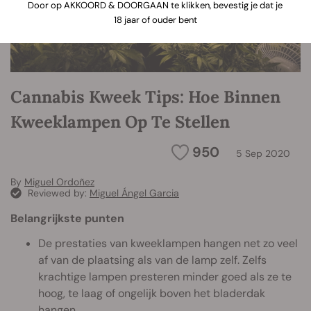
Door op AKKOORD & DOORGAAN te klikken, bevestig je dat je
18 jaar of ouder bent
Cannabis Kweek Tips: Hoe Binnen
Kweeklampen Op Te Stellen
950
5 Sep 2020
By
Miguel Ordoñez
Reviewed by:
Miguel Ángel Garcia
Belangrijkste punten
De prestaties van kweeklampen hangen net zo veel
af van de plaatsing als van de lamp zelf. Zelfs
krachtige lampen presteren minder goed als ze te
hoog, te laag of ongelijk boven het bladerdak
hangen.