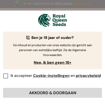
4.7 van 5 gebaseerd op
58653 reviews
⏳
1+1 GRATIS
-
Tijdelijke aanbieding
2d 21h 34m 43s
🌱
door Royal Queen Seeds
De Kweekgids Voor Cannabis
Ben je 18 jaar of ouder?
De inhoud en producten van onze website zijn gericht aan
personen van wettelijke leeftijd. Zie de Algemene
Grow Guide Zoekmachine
Voorwaarden.
Nee, ik ben geen 18+
Ik accepteer
Cookie-instellingen
en
privacybeleid
AKKOORD & DOORGAAN