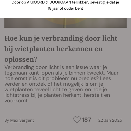
Door op AKKOORD & DOORGAAN te klikken, bevestig je dat je
18 jaar of ouder bent
Hoe kun je verbranding door licht
bij wietplanten herkennen en
oplossen?
Verbranding door licht is een issue waar je
tegenaan kunt lopen als je binnen kweekt. Maar
hoe ernstig is dit probleem nu precies? Lees
verder en ontdek of het mogelijk is om je
wietplanten teveel licht te geven, en hoe je
lichtstress bij je planten herkent, herstelt en
voorkomt.
187
By
Max Sargent
22 Jan 2025