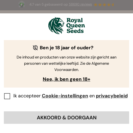
4.7 van 5 gebaseerd op
58690 reviews
☀️ Summer Sales: tot wel 50% korting
op geselecteerde producten! ⏤
Koop nu
🛍️
Ben je 18 jaar of ouder?
The RQS Blog
De inhoud en producten van onze website zijn gericht aan
personen van wettelijke leeftijd. Zie de Algemene
Cannabis Lifestyle Blogs
Soorten en producten
Voorwaarden.
Nee, ik ben geen 18+
Ik accepteer
Cookie-instellingen
en
privacybeleid
AKKOORD & DOORGAAN