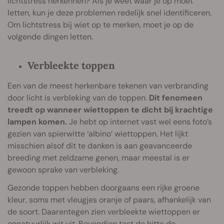
lichtstress herkennen? Als je weet waar je op moet
letten, kun je deze problemen redelijk snel identificeren.
Om lichtstress bij wiet op te merken, moet je op de
volgende dingen letten.
Verbleekte toppen
Een van de meest herkenbare tekenen van verbranding
door licht is verbleking van de toppen.
Dit fenomeen
treedt op wanneer wiettoppen te dicht bij krachtige
lampen komen.
Je hebt op internet vast wel eens foto’s
gezien van spierwitte ‘albino’ wiettoppen. Het lijkt
misschien alsof dit te danken is aan geavanceerde
breeding met zeldzame genen, maar meestal is er
gewoon sprake van verbleking.
Gezonde toppen hebben doorgaans een rijke groene
kleur, soms met vleugjes oranje of paars, afhankelijk van
de soort. Daarentegen zien verbleekte wiettoppen er
onnatuurlijk wit uit. Bovendien tast de hitte de