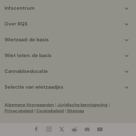
More
Infocentrum
helpful
info
Over RQS
Wietzaad: de basis
Wiet telen: de basis
Cannabiseducatie
Selectie van wietzaadjes
Algemene Voorwaarden
|
Juridische kennisgeving
|
Privacybeleid
|
Cookiebeleid
|
Sitemap