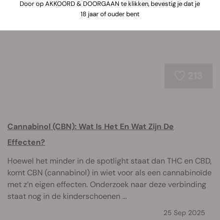
in cannabinoïden-onderzoek.
Door op AKKOORD & DOORGAAN te klikken, bevestig je dat je
18 jaar of ouder bent
213
Cannabinol (CBN): Wat Is Het En Wat Zijn De
Effecten?
Hoewel het minder in de spotlight staat dan THC en CBD,
komt CBN (cannabinol) in wiet voor als een cannabinoïde
met z’n eigen effecten. Onderzoek naar deze verbinding
staat nog in de kinderschoenen ...
25 Sep 2025