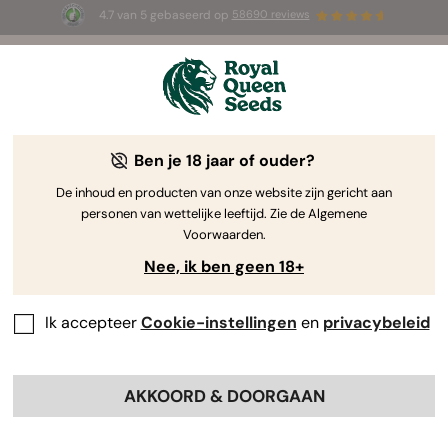
4.7 van 5 gebaseerd op
58690 reviews
🎁
3 White Widow Auto zaadjes
GRATIS voor de
eerste 100 die de code
AUGUST26 🌿
gebruiken
Ben je 18 jaar of ouder?
The RQS Blog
De inhoud en producten van onze website zijn gericht aan
personen van wettelijke leeftijd. Zie de Algemene
Wietwetenschap en gezondheid
Cannabisgeb
Voorwaarden.
Nee, ik ben geen 18+
34 Blogs about "Cannabinoïden"
Ik accepteer
Cookie-instellingen
en
privacybeleid
Ontdek hoe cannabinoïden het
endocannabinoïdesysteem beïnvloeden, hoe THC zijn
effecten veroorzaakt, wat de verschillen tussen THC en
AKKOORD & DOORGAAN
CBD zijn en welke verbindingen er nog meer in cannabis
zitten! Duik met ons mee in deze complete masterclass