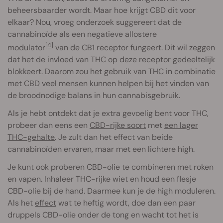
beheersbaarder wordt. Maar hoe krijgt CBD dit voor
elkaar? Nou, vroeg onderzoek suggereert dat de
cannabinoïde als een negatieve allostere
[4]
modulator
van de CB1 receptor fungeert. Dit wil zeggen
dat het de invloed van THC op deze receptor gedeeltelijk
blokkeert. Daarom zou het gebruik van THC in combinatie
met CBD veel mensen kunnen helpen bij het vinden van
de broodnodige balans in hun cannabisgebruik.
Als je hebt ontdekt dat je extra gevoelig bent voor THC,
probeer dan eens een
CBD-rijke soort
met
een lager
THC-gehalte
. Je zult dan het effect van beide
cannabinoïden ervaren, maar met een lichtere high.
Je kunt ook proberen CBD-olie te combineren met roken
en vapen. Inhaleer THC-rijke wiet en houd een flesje
CBD-olie bij de hand. Daarmee kun je de high moduleren.
Als het
effect
wat te heftig wordt, doe dan een paar
druppels CBD-olie onder de tong en wacht tot het is