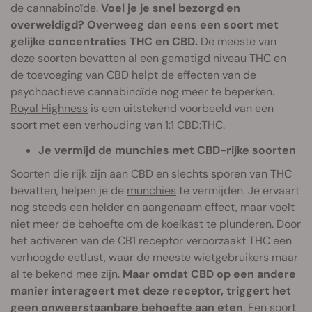
de cannabinoïde.
Voel je je snel bezorgd en
overweldigd? Overweeg dan eens een soort met
gelijke concentraties THC en CBD.
De meeste van
deze soorten bevatten al een gematigd niveau THC en
de toevoeging van CBD helpt de effecten van de
psychoactieve cannabinoïde nog meer te beperken.
Royal Highness
is een uitstekend voorbeeld van een
soort met een verhouding van 1:1 CBD:THC.
Je vermijd de munchies met CBD-rijke soorten
Soorten die rijk zijn aan CBD en slechts sporen van THC
bevatten, helpen je de
munchies
te vermijden. Je ervaart
nog steeds een helder en aangenaam effect, maar voelt
niet meer de behoefte om de koelkast te plunderen. Door
het activeren van de CB1 receptor veroorzaakt THC een
verhoogde eetlust, waar de meeste wietgebruikers maar
al te bekend mee zijn.
Maar omdat CBD op een andere
manier interageert met deze receptor, triggert het
geen onweerstaanbare behoefte aan eten
. Een soort