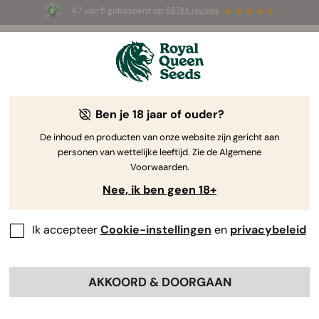
4.7 van 5 gebaseerd op
58744 reviews
☀️ Summer Sales: tot wel 50% korting
op geselecteerde producten! ⏤
Koop nu
🛍️
Ben je 18 jaar of ouder?
The RQS Blog
De inhoud en producten van onze website zijn gericht aan
personen van wettelijke leeftijd. Zie de Algemene
Cannabis Lifestyle Blogs
Soorten en producten
Voorwaarden.
Nee, ik ben geen 18+
Ik accepteer
Cookie-instellingen
en
privacybeleid
AKKOORD & DOORGAAN