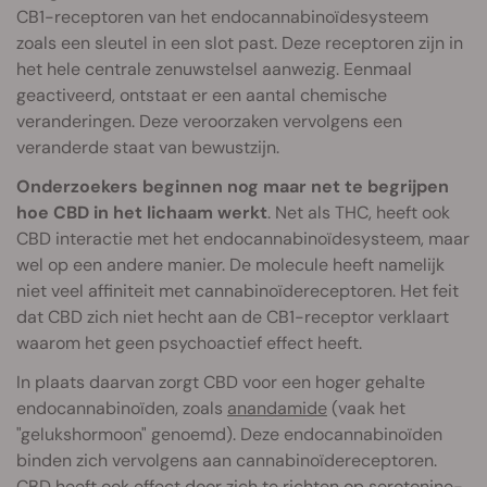
CB1-receptoren van het endocannabinoïdesysteem
zoals een sleutel in een slot past. Deze receptoren zijn in
het hele centrale zenuwstelsel aanwezig. Eenmaal
geactiveerd, ontstaat er een aantal chemische
veranderingen. Deze veroorzaken vervolgens een
veranderde staat van bewustzijn.
Onderzoekers beginnen nog maar net te begrijpen
hoe CBD in het lichaam werkt
. Net als THC, heeft ook
CBD interactie met het endocannabinoïdesysteem, maar
wel op een andere manier. De molecule heeft namelijk
niet veel affiniteit met cannabinoïdereceptoren. Het feit
dat CBD zich niet hecht aan de CB1-receptor verklaart
waarom het geen psychoactief effect heeft.
In plaats daarvan zorgt CBD voor een hoger gehalte
endocannabinoïden, zoals
anandamide
(vaak het
"gelukshormoon" genoemd). Deze endocannabinoïden
binden zich vervolgens aan cannabinoïdereceptoren.
CBD heeft ook effect door zich te richten op
serotonine
-,