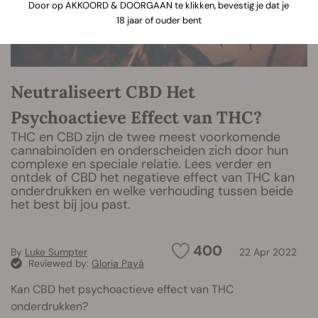
Door op AKKOORD & DOORGAAN te klikken, bevestig je dat je
18 jaar of ouder bent
Neutraliseert CBD Het
Psychoactieve Effect van THC?
THC en CBD zijn de twee meest voorkomende
cannabinoïden en onderscheiden zich door hun
complexe en speciale relatie. Lees verder en
ontdek of CBD het negatieve effect van THC kan
onderdrukken en welke verhouding tussen beide
het best bij jou past.
400
By
Luke Sumpter
22 Apr 2022
Reviewed by:
Gloria Payá
Kan CBD het psychoactieve effect van THC
onderdrukken?