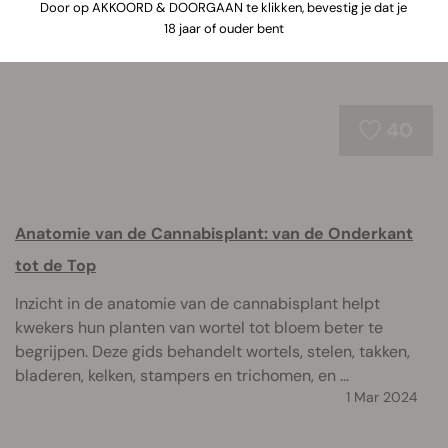
Door op AKKOORD & DOORGAAN te klikken, bevestig je dat je
18 jaar of ouder bent
40
Anatomie van de Cannabisplant: van de Onderkant
tot de Top
Inzicht in de anatomie van de cannabisplant helpt
kwekers hun planten van wortel tot bloem beter te
begrijpen. Deze gids behandelt wortels, stelen, takken,
bladeren, kelken, stampers en trichomen, en ...
1 Mar 2024