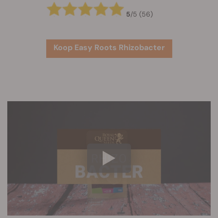
5
/
5
(56)
Koop Easy Roots Rhizobacter