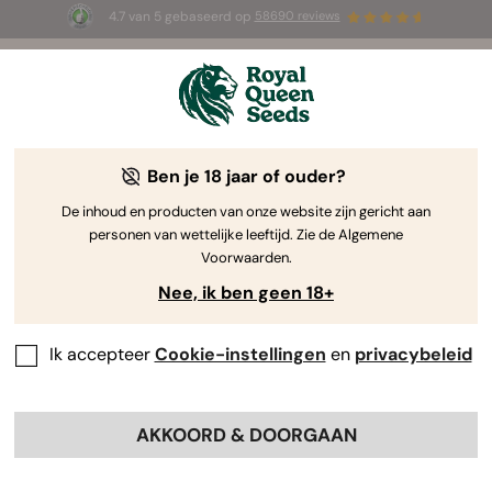
4.7 van 5 gebaseerd op
58690 reviews
☀️ Summer Sales: tot wel 50% korting
op geselecteerde producten! ⏤
Koop nu
🛍️
Ben je 18 jaar of ouder?
The RQS Blog
De inhoud en producten van onze website zijn gericht aan
personen van wettelijke leeftijd. Zie de Algemene
Cannabis Lifestyle Blogs
Soorten en producten
Voorwaarden.
Nee, ik ben geen 18+
Ik accepteer
Cookie-instellingen
en
privacybeleid
AKKOORD & DOORGAAN