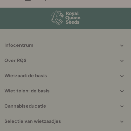
More
Infocentrum
helpful
info
Over RQS
Wietzaad: de basis
Wiet telen: de basis
Cannabiseducatie
Selectie van wietzaadjes