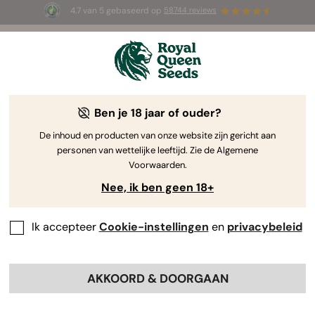
4.7 van 5 gebaseerd op
58744 reviews
🎁
3 White Widow Auto zaadjes
GRATIS voor de
eerste 100 die de code
AUGUST26 🌿
gebruiken
Ben je 18 jaar of ouder?
The RQS Blog
De inhoud en producten van onze website zijn gericht aan
personen van wettelijke leeftijd. Zie de Algemene
Wietwetenschap en gezondheid
Cannabisgeb
Voorwaarden.
Nee, ik ben geen 18+
63 Blogs about "Cannabisonderzoek"
Ik accepteer
Cookie-instellingen
en
privacybeleid
De cannabiswetenschap is een snelgroeiend en
bijzonder intrigerend wetenschapsgebied. Blijf op de
hoogte van de laatste doorbraken en lees alles over
AKKOORD & DOORGAAN
onderzoeken naar THC en CBD, en baanbrekende case
studies. De laatste ontwikkelingen in de wetenschap