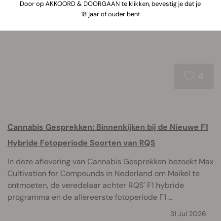
omtrent wiet vind je hier.
Door op AKKOORD & DOORGAAN te klikken, bevestig je dat je
18 jaar of ouder bent
4
Cannabis Gesprekken: Binnenkijken bij de Nieuwe F1
Hybride Fotoperiode Soorten van RQS
In deze aflevering van Cannabis Gesprekken bezoekt Max
Cultivation for Compounds in Nederland om Maikel te
ontmoeten, de veredelaar achter RQS' F1 hybride
programma en de allereerste fotoperiode F1 ...
31 Jul 2026