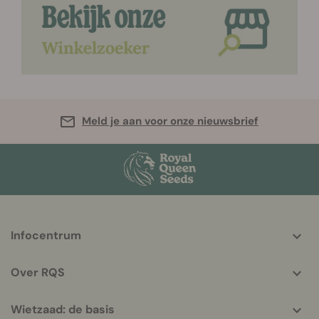
Meld je aan voor onze nieuwsbrief
More
Infocentrum
helpful
info
Over RQS
Wietzaad: de basis