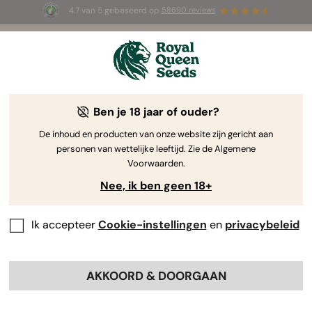
4.7 van 5 gebaseerd op
58690 reviews
🎁
3 White Widow Auto zaadjes
GRATIS voor de
eerste 100 die de code
AUGUST26 🌿
gebruiken
Ben je 18 jaar of ouder?
The RQS Blog
De inhoud en producten van onze website zijn gericht aan
personen van wettelijke leeftijd. Zie de Algemene
Wiet Kweken
Wietwetenschap en gezondheid
Voorwaarden.
Nee, ik ben geen 18+
34 Blogs about "Kweekverslagen"
Ik accepteer
Cookie-instellingen
en
privacybeleid
Een kweekverslag is essentieel om de ontwikkeling van
een plant bij te houden en te zorgen dat alle stadia van
de groei verlopen zoals gepland. Gebruik onze
AKKOORD & DOORGAAN
kweekverslagen als referentiekader voor je
kweekavontuur en haal het maximale uit je wietplant!