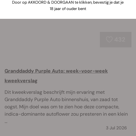
Door op AKKOORD & DOORGAAN te klikken, bevestig je dat je
18 jaar of ouder bent
432
Granddaddy Purple Auto: week-voor-week
kweekverslag
Dit kweekverslag beschrijft mijn ervaring met
Granddaddy Purple Auto binnenshuis, van zaad tot
oogst. Mijn doel was om te zien hoe deze compacte,
indica-dominante autoflower zou presteren in een klein
...
3 Jul 2026