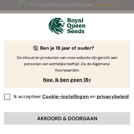
4.7 van 5 gebaseerd op
58653 reviews
☀️ Summer Sales: tot wel 50% korting
op geselecteerde producten! ⏤
Koop nu
🛍️
Ben je 18 jaar of ouder?
The RQS Blog
De inhoud en producten van onze website zijn gericht aan
personen van wettelijke leeftijd. Zie de Algemene
Cannabis Lifestyle Blogs
Soorten en producte
Voorwaarden.
Nee, ik ben geen 18+
52 Blogs about "Nieuws en industrie"
Ik accepteer
Cookie-instellingen
en
privacybeleid
De wereldwijde cannabisindustrie bloeit als nooit
tevoren. We volgen alle ontwikkelingen nauwgezet. Hier
vindt je al het laatste zakelijke cannabisnieuws, van
AKKOORD & DOORGAAN
nieuwe economische kansen tot investeringen en
innovaties. Houd jij je professioneel bezig met wiet? Blijf