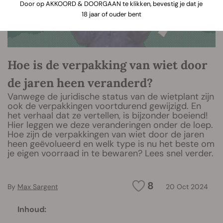
Door op AKKOORD & DOORGAAN te klikken, bevestig je dat je
18 jaar of ouder bent
Hoe is de verpakking van wiet door
de jaren heen veranderd?
Vanwege de juridische status van de wietplant zijn
ook de verpakkingen voortdurend gewijzigd. En
het verhaal dat ze vertellen, is bijzonder boeiend!
Hier leggen we deze veranderingen onder de loep.
Hoe zijn de verpakkingen van wiet door de jaren
heen geëvolueerd en welk type is nu het beste om
je eigen voorraad in te bewaren? Lees snel verder.
8
By
Max Sargent
20 Oct 2024
Inhoud: