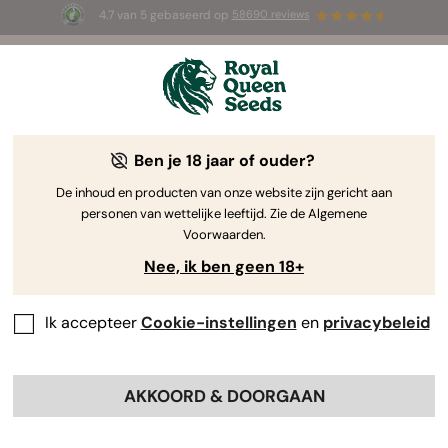
4.7 van 5 gebaseerd op
58690 reviews
☀️ Summer Sales: tot wel 50% korting
op geselecteerde producten! ⏤
Koop nu
🛍️
Ben je 18 jaar of ouder?
The RQS Blog
De inhoud en producten van onze website zijn gericht aan
personen van wettelijke leeftijd. Zie de Algemene
Cannabis Lifestyle Blogs
Soorten en producten
Voorwaarden.
Nee, ik ben geen 18+
Ik accepteer
Cookie-instellingen
en
privacybeleid
AKKOORD & DOORGAAN