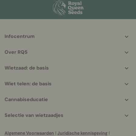
More
Infocentrum
helpful
info
Over RQS
Wietzaad: de basis
Wiet telen: de basis
Cannabiseducatie
Selectie van wietzaadjes
Algemene Voorwaarden
|
Juridische kennisgeving
|