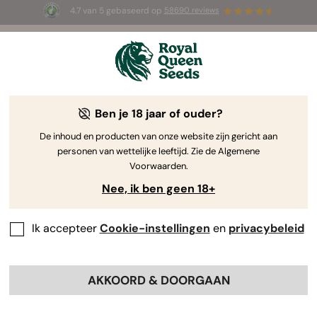
4.7 van 5 gebaseerd op
58690 reviews
☀️ Summer Sales: tot wel 50% korting
op geselecteerde producten! ⏤
Koop nu
🛍️
Ben je 18 jaar of ouder?
The RQS Blog
De inhoud en producten van onze website zijn gericht aan
personen van wettelijke leeftijd. Zie de Algemene
Cannabis Lifestyle Blogs
Soorten en producten
Voorwaarden.
Nee, ik ben geen 18+
Ik accepteer
Cookie-instellingen
en
privacybeleid
AKKOORD & DOORGAAN