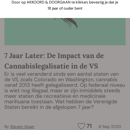
Door op AKKOORD & DOORGAAN te klikken, bevestig je dat je
18 jaar of ouder bent
7 Jaar Later: De Impact van de
Cannabislegalisatie in de VS
Er is veel veranderd sinds een aantal staten van
de VS, zoals Colorado en Washington, cannabis
vanaf 2013 heeft gelegaliseerd. Op federaal niveau
is wiet nog illegaal, maar er zijn inmiddels steeds
meer staten die recreatieve en medicinale
marihuana toestaan. Wat hebben de Verenigde
Staten bereikt in de afgelopen 7 jaar?
71
By
Steven Voser
6 Sep 2020