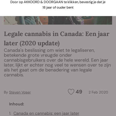
Door op AKKOORD & DOORGAAN te klikken, bevestig je dat je
18 jaar of ouder bent
Legale cannabis in Canada: Een jaar
later (2020 update)
Canada's beslissing om wiet te legaliseren,
betekende grote vreugde onder
cannabisgebruikers over de hele wereld. Een jaar
later, lijkt er echter nog veel te wensen over te zijn
als het gaat om de benadering van legale
cannabis.
49
By
Steven Voser
2 Feb 2020
Inhoud:
Canada en cannabis: een jaar later