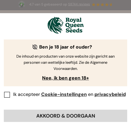
4.7 van 5 gebaseerd op
58744 reviews
🎁
3 White Widow Auto zaadjes
GRATIS voor de
eerste 100 die de code
AUGUST26 🌿
gebruiken
Ben je 18 jaar of ouder?
The RQS Blog
De inhoud en producten van onze website zijn gericht aan
personen van wettelijke leeftijd. Zie de Algemene
Cannabis Lifestyle Blogs
Soorten en producten
Voorwaarden.
Nee, ik ben geen 18+
Ik accepteer
Cookie-instellingen
en
privacybeleid
AKKOORD & DOORGAAN