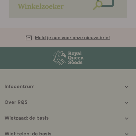
Meld je aan voor onze nieuwsbrief
More
Infocentrum
helpful
info
Over RQS
Wietzaad: de basis
Wiet telen: de basis