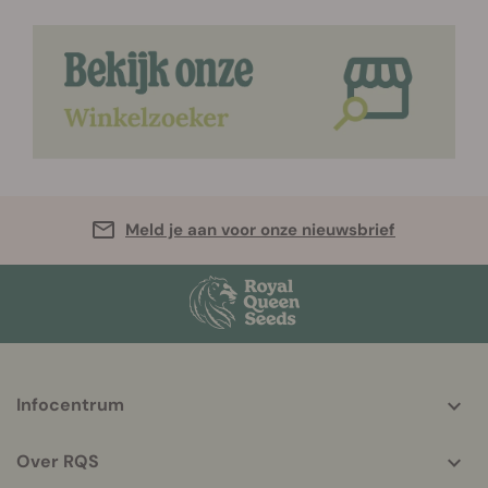
Meld je aan voor onze nieuwsbrief
More
Infocentrum
helpful
info
Over RQS