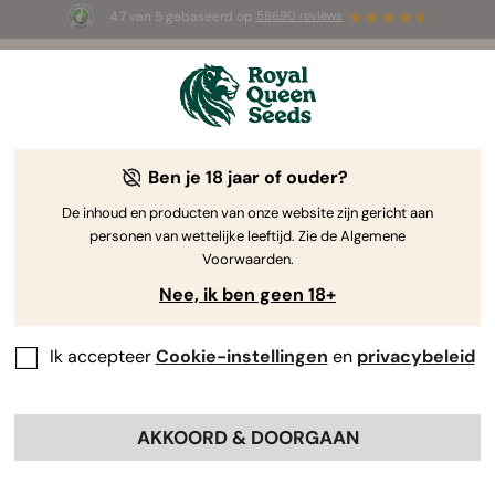
4.7 van 5 gebaseerd op
58690 reviews
⏳
1+1 GRATIS
-
Tijdelijke aanbieding
2d 10h 52m 59s
🌱
Ben je 18 jaar of ouder?
The RQS Blog
De inhoud en producten van onze website zijn gericht aan
personen van wettelijke leeftijd. Zie de Algemene
Cannabis Lifestyle Blogs
Soorten en producten
Voorwaarden.
Nee, ik ben geen 18+
Ik accepteer
Cookie-instellingen
en
privacybeleid
AKKOORD & DOORGAAN