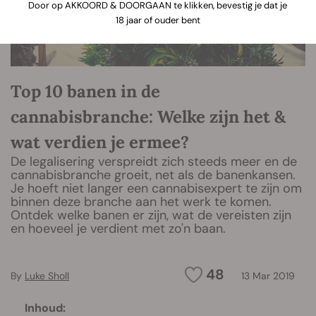
Door op AKKOORD & DOORGAAN te klikken, bevestig je dat je
18 jaar of ouder bent
Top 10 banen in de
cannabisbranche: Welke zijn het &
wat verdien je ermee?
De legalisering verspreidt zich steeds meer en de
cannabisbranche groeit, net als de banenkansen.
Je hoeft niet langer een cannabisexpert te zijn om
binnen deze branche aan het werk te komen.
Ontdek welke banen er zijn, wat de vereisten zijn
en hoeveel je verdient met zo'n baan.
48
By
Luke Sholl
13 Mar 2019
Inhoud: