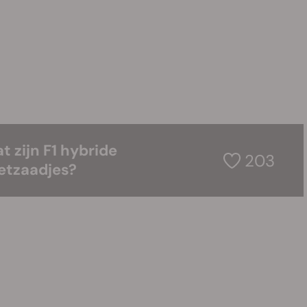
t zijn F1 hybride
203
etzaadjes?