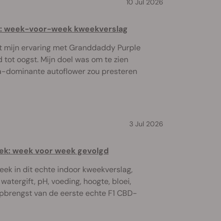
10 Jul 2026
o: week-voor-week kweekverslag
ft mijn ervaring met Granddaddy Purple
 tot oogst. Mijn doel was om te zien
a-dominante autoflower zou presteren
3 Jul 2026
k: week voor week gevolgd
ek in dit echte indoor kweekverslag,
watergift, pH, voeding, hoogte, bloei,
opbrengst van de eerste echte F1 CBD-