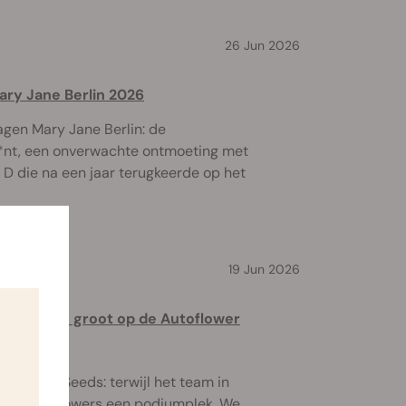
26 Jun 2026
ry Jane Berlin 2026
agen Mary Jane Berlin: de
*nt, een onverwachte ontmoeting met
 D die na een jaar terugkeerde op het
19 Jun 2026
 F1 scoren groot op de Autoflower
l Queen Seeds: terwijl het team in
twee autoflowers een podiumplek. We