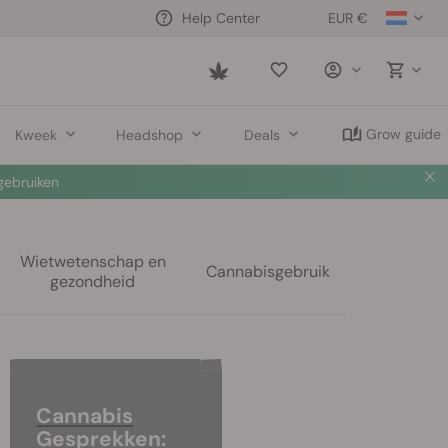
EUR €
Help Center
Saved
items
Grow guide
Kweek
Headshop
Deals
ebruiken
Wietwetenschap en
Cannabisgebruik
gezondheid
Cannabis
Gesprekken: