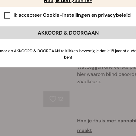
Nee, ik ben geen 18+
bekijken waarom de jury o
voor je volgen ...
Ik accepteer
Cookie-instellingen
en
privacybeleid
10
AKKOORD & DOORGAAN
Royal Queen Seeds wint d
Door op AKKOORD & DOORGAAN te klikken, bevestig je dat je 18 jaar of oude
2026
bent
Wat zeggen drie eerste pla
hier waarom blind beoorde
zaadkeuze.
12
Hoe je thuis met cannabis
maakt