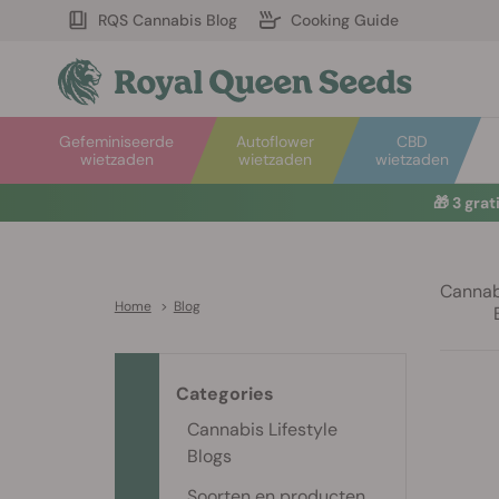
RQS Cannabis Blog
Cooking Guide
Gefeminiseerde
Autoflower
CBD
wietzaden
wietzaden
wietzaden
🎁
3 gra
Cannabi
Home
>
Blog
Categories
Cannabis Lifestyle
Blogs
Soorten en producten