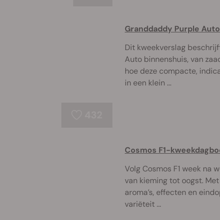
Granddaddy Purple Aut
Dit kweekverslag beschrij
Auto binnenshuis, van zaad
hoe deze compacte, indic
in een klein ...
432
Cosmos F1-kweekdagboe
Volg Cosmos F1 week na we
van kieming tot oogst. Met 
aroma’s, effecten en eind
variëteit ...