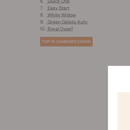
6.
Quick One
7.
Easy Start
8.
White Widow
9.
Green Gelato Auto
10.
Royal Dwarf
TOP 10 CANNABIS ZADEN