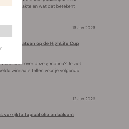
vertuigd raakte en wat dat betekent
16 Jun 2026
rie 1e plaatsen op de HighLife Cup
r
atsen echt over deze genetica? Je ziet
elde winnaars tellen voor je volgende
12 Jun 2026
 verrijkte topical olie en balsem