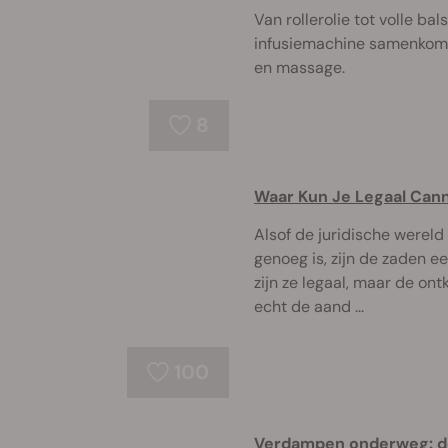
Van rollerolie tot volle ba
infusiemachine samenkome
en massage.
8
Waar Kun Je Legaal Can
Alsof de juridische werel
genoeg is, zijn de zaden e
zijn ze legaal, maar de on
echt de aand ...
100
Verdampen onderweg: de