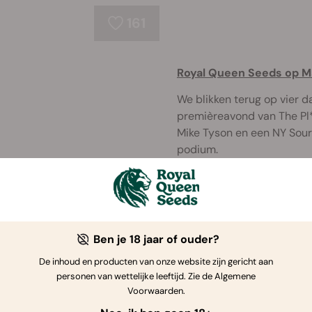
161
Royal Queen Seeds op Ma
We blikken terug op vier d
premièreavond van The Pl
Mike Tyson en een NY Sour
podium.
11
Ben je 18 jaar of ouder?
Trainwreck Auto en Gaia
De inhoud en producten van onze website zijn gericht aan
World Cup 2026
personen van wettelijke leeftijd. Zie de Algemene
Voorwaarden.
Een mijlpaalweek voor Roya
Berlijn stond, behaalden 