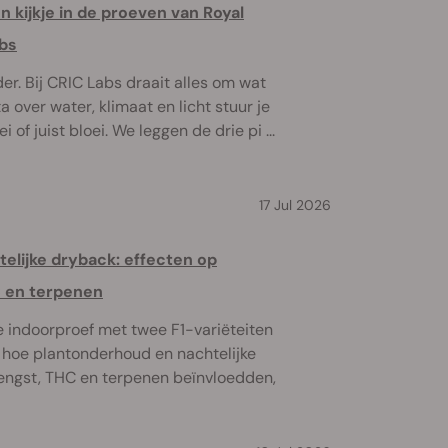
n kijkje in de proeven van Royal
abs
er. Bij CRIC Labs draait alles om wat
a over water, klimaat en licht stuur je
 of juist bloei. We leggen de drie pi ...
17 Jul 2026
elijke dryback: effecten op
 en terpenen
 indoorproef met twee F1-variëteiten
hoe plantonderhoud en nachtelijke
ngst, THC en terpenen beïnvloedden,