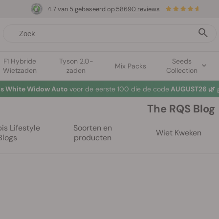
4.7 van 5 gebaseerd op
58690 reviews
F1 Hybride
Tyson 2.0-
Seeds
Mix Packs
Wietzaden
zaden
Collection
tis White Widow Auto
voor de eerste 100 die de code
AUGUST26 🌿
g
The RQS Blog
s Lifestyle
Soorten en
Wiet Kweken
Blogs
producten