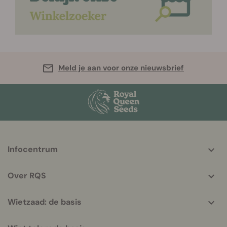
Meld je aan voor onze nieuwsbrief
More
Infocentrum
helpful
info
Over RQS
Wietzaad: de basis