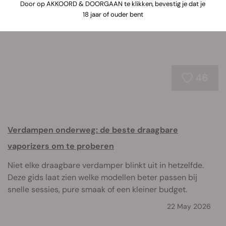
omvangrijke desktop opties.
Door op AKKOORD & DOORGAAN te klikken, bevestig je dat je
18 jaar of ouder bent
46
Verdampen onderweg: de beste draagbare
vaporizers om te proberen
Niet elke draagbare verdamper blinkt uit in hetzelfde.
Deze gids laat zien welke modellen beter passen bij
snelle sessies, pure smaak of een kleiner budget.
22 May 2026