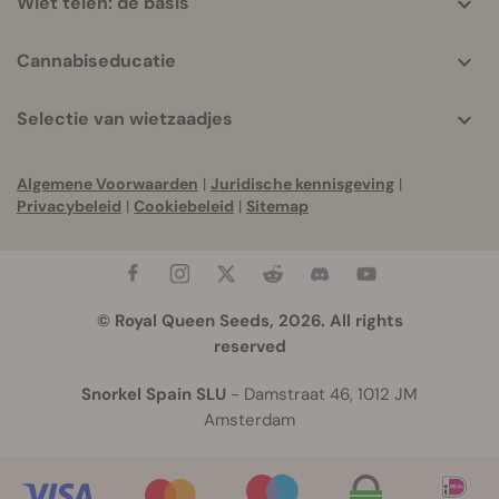
Wiet telen: de basis
Cannabiseducatie
Selectie van wietzaadjes
Algemene Voorwaarden
|
Juridische kennisgeving
|
Privacybeleid
|
Cookiebeleid
|
Sitemap
© Royal Queen Seeds, 2026. All rights
reserved
Snorkel Spain SLU
- Damstraat 46, 1012 JM
Amsterdam