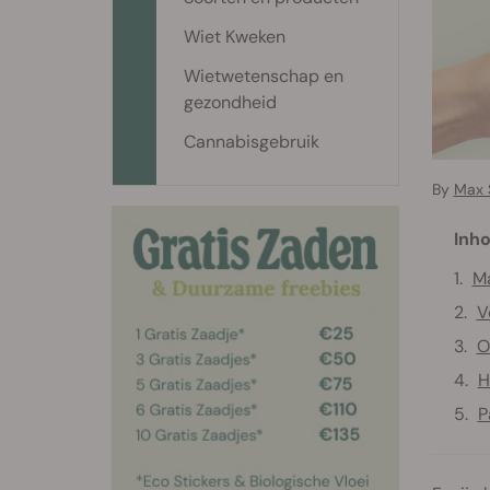
Wiet Kweken
Wietwetenschap en
gezondheid
Cannabisgebruik
By
Max 
Inho
Ma
V
O
H
P