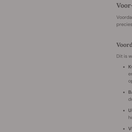
Voor
Voordat
precies
Voor
Dit is 
K
e
o
B
d
Ui
h
V