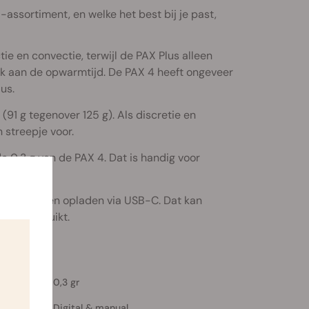
assortiment, en welke het best bij je past,
 en convectie, terwijl de PAX Plus alleen
ok aan de opwarmtijd. De PAX 4 heeft ongeveer
us.
 (91 g tegenover 125 g). Als discretie en
 streepje voor.
e 0,3 g van de PAX 4. Dat is handig voor
2800 mAh en opladen via USB-C. Dat kan
nsief gebruikt.
0,3 gr
Digital & manual