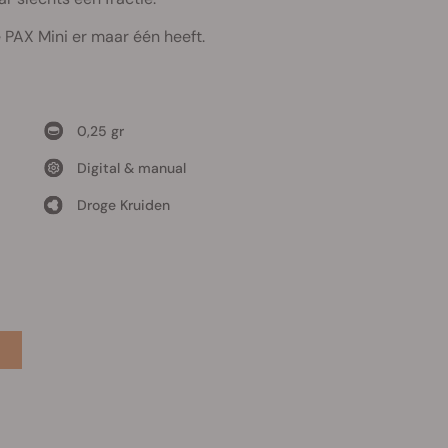
e PAX Mini er maar één heeft.
0,25 gr
Digital & manual
Droge Kruiden