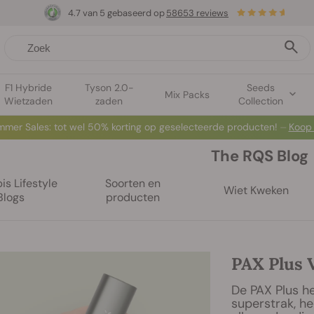
4.7 van 5 gebaseerd op
58653 reviews
F1 Hybride
Tyson 2.0-
Seeds
Mix Packs
Wietzaden
zaden
Collection
mer Sales: tot wel 50% korting op geselecteerde producten! ⏤
Koop
The RQS Blog
s Lifestyle
Soorten en
Wiet Kweken
Blogs
producten
PAX Plus 
De PAX Plus hee
superstrak, hee