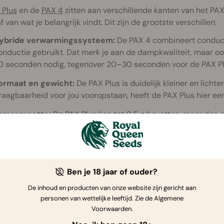
 Plus
en de
PAX 4
zitten aan verschillende kanten van het PAX-
f van wat je belangrijk vindt. Dit zijn de grootste verschillen:
ybride verwarmingssysteem:
De PAX 4 combineert conductie
onductie gebruikt. Dat merk je aan de dampkwaliteit, maar o
0 seconden nodig, tegenover 20–30 seconden voor de PAX Pl
ormaat en gewicht:
De PAX Plus is duidelijk kleiner en lichter
raagbaarheid voor jou vooropstaan, heeft de PAX Plus hier een
amergrootte:
De PAX Plus kan tot 0,5 g bevatten, meer dan d
angere sessies.
atterij en opladen:
De PAX 4 heeft een grotere batterij van 
elangrijk zijn als je langer onderweg bent of je verdamper inte
Ben je 18 jaar of ouder?
PAX FOUR Vaporizer
De inhoud en producten van onze website zijn gericht aan
personen van wettelijke leeftijd. Zie de Algemene
Conductie & Convectie
Voorwaarden.
10,8 × 3,6 × 2.7 cm