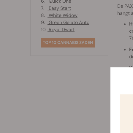
6.
Quick One
De
PAX
7.
Easy Start
hangt a
8.
White Widow
9.
Green Gelato Auto
H
10.
Royal Dwarf
c
7
TOP 10 CANNABIS ZADEN
F
d
K
l
B
b