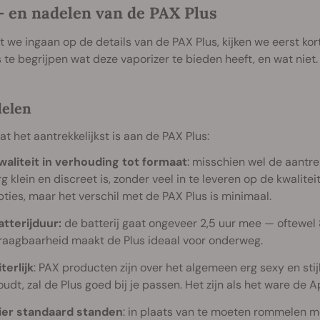
- en nadelen van de PAX Plus
 we ingaan op de details van de PAX Plus, kijken we eerst k
 te begrijpen wat deze vaporizer te bieden heeft, en wat niet.
delen
wat het aantrekkelijkst is aan de PAX Plus:
waliteit in verhouding tot formaat
: misschien wel de aantre
rg klein en discreet is, zonder veel in te leveren op de kwalitei
pties, maar het verschil met de PAX Plus is minimaal.
atterijduur:
de batterij gaat ongeveer 2,5 uur mee — oftewel 
raagbaarheid maakt de Plus ideaal voor onderweg.
terlijk
: PAX producten zijn over het algemeen erg sexy en stijl
oudt, zal de Plus goed bij je passen. Het zijn als het ware d
ier standaard standen
: in plaats van te moeten rommelen me