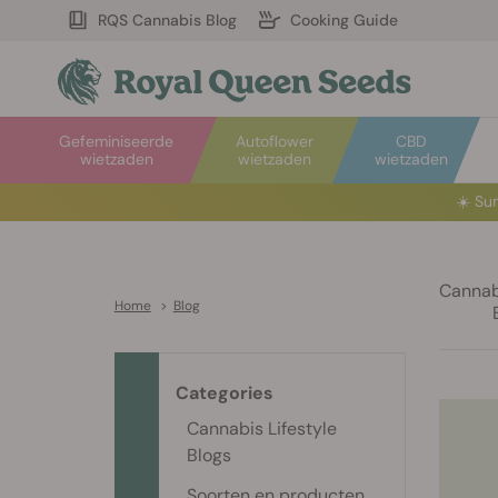
RQS Cannabis Blog
Cooking Guide
Gefeminiseerde
Autoflower
CBD
wietzaden
wietzaden
wietzaden
☀️
Sum
Cannabi
Home
>
Blog
Categories
Cannabis Lifestyle
Blogs
Soorten en producten