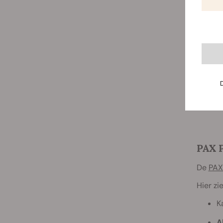
PAX P
De
PAX
Hier zi
K
A