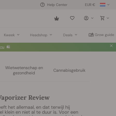
EUR €
Help Center
Saved
items
Grow guide
Kweek
Headshop
Deals
 nu
🛍️
Wietwetenschap en
Cannabisgebruik
gezondheid
Vaporizer Review
ft het allemaal, en dat terwijl hij
l klein en niet al te duur is. Voor een