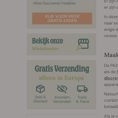
Er zijn
er zijn
In deze
naar ee
enige e
review.
Maak
De PAX 
als de
discre
appara
Natuurl
combine
betaalb
Als je 