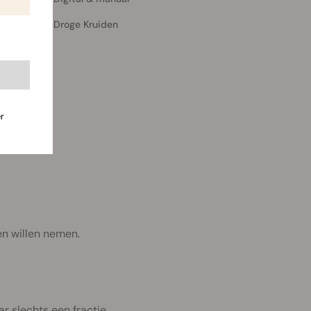
Droge Kruiden
r
en willen nemen.
ar slechts een fractie.