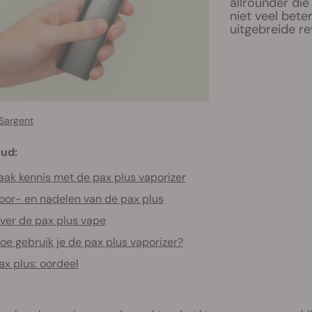
allrounder die
niet veel bete
uitgebreide re
Sargent
ud:
ak kennis met de pax plus vaporizer
oor- en nadelen van de pax plus
ver de pax plus vape
oe gebruik je de pax plus vaporizer?
ax plus: oordeel