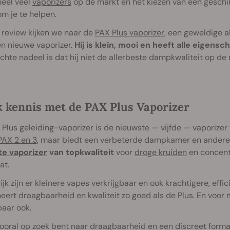
 heel veel
vaporizers
op de markt en het kiezen van een geschikte
 om je te helpen.
 review kijken we naar de
PAX Plus vaporizer
, een geweldige a
n nieuwe vaporizer.
Hij is klein, mooi en heeft alle eigen
chte nadeel is dat hij niet de allerbeste dampkwaliteit op de
 kennis met de PAX Plus Vaporizer
Plus geleiding-vaporizer is de nieuwste — vijfde — vaporizer
PAX 2 en 3
, maar biedt een verbeterde dampkamer en andere 
te vaporizer
van topkwaliteit
voor
droge kruiden
en concentr
at.
ijk zijn er kleinere vapes verkrijgbaar en ook krachtigere, ef
ert draagbaarheid en kwaliteit zo goed als de Plus. En voor m
aar ook.
vooral op zoek bent naar draagbaarheid en een discreet forma