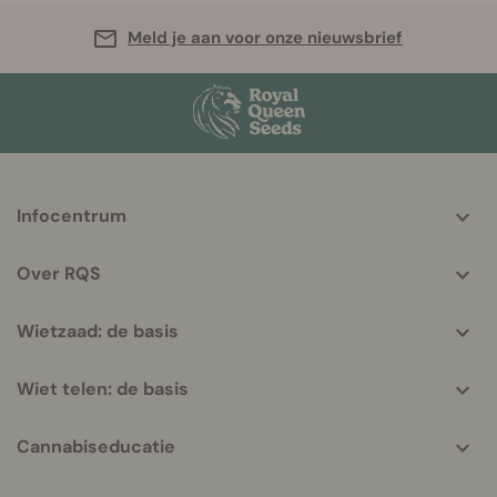
Meld je aan voor onze nieuwsbrief
More
Infocentrum
helpful
info
Over RQS
Wietzaad: de basis
Wiet telen: de basis
Cannabiseducatie