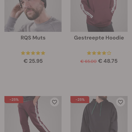
RQS Muts
Gestreepte Hoodie
€ 25.95
€ 48.75
€ 65.00
-25%
-25%