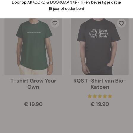
Door op AKKOORD & DOORGAAN te klikken, bevestig je dat je
18 jaar of ouder bent
27 Producten
T-shirt Grow Your
RQS T-Shirt van Bio-
Own
Katoen
€ 19.90
€ 19.90