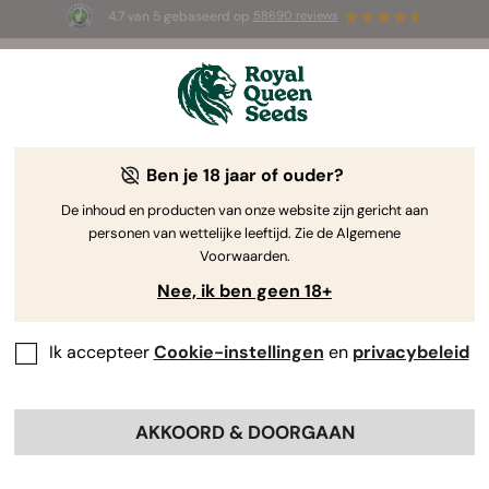
4.7 van 5 gebaseerd op
58690 reviews
☀️ Summer Sales: tot wel 50% korting
op geselecteerde producten! ⏤
Koop nu
🛍️
Ben je 18 jaar of ouder?
Lifestyle, kleding & accessoires
Loop er stijlvol en comfy bij met onze premium
De inhoud en producten van onze website zijn gericht aan
personen van wettelijke leeftijd. Zie de Algemene
kledingcollectie, speciaal samengesteld voor fans
Voorwaarden.
van wiet. De Royal Queen Seeds-kledinglijn
Nee, ik ben geen 18+
combineert modieuze designs met hoogwaardige
stoffen, waarmee je je passie voor hoogwaardige
zaden uit kunt dragen. Zeg 'high' tegen de rest van
Ik accepteer
Cookie-instellingen
en
privacybeleid
de cannabiswereld!
AKKOORD & DOORGAAN
Sorteer op