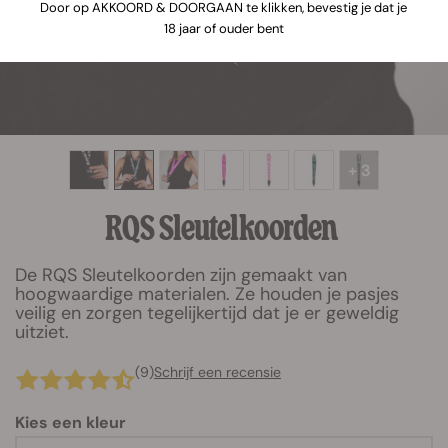
Door op AKKOORD & DOORGAAN te klikken, bevestig je dat je
18 jaar of ouder bent
+ 3
RQS Sleutelkoorden
De RQS Sleutelkoorden zijn gemaakt van
hoogwaardige materialen. Ze houden je pasjes
veilig en zorgen tegelijkertijd dat je er geweldig
uitziet.
(9)
Schrijf een recensie
Kies een kleur