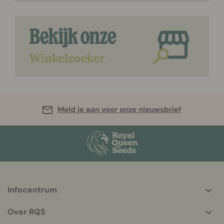
Meld je aan voor onze nieuwsbrief
Infocentrum
More
helpful
Over RQS
info