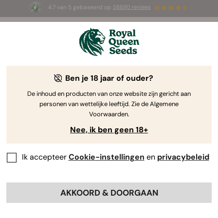
4.7 van 5 gebaseerd op
58690 reviews
🎁
3 White Widow Auto zaadjes
GRATIS voor de
eerste 100 die de code
AUGUST26 🌿
gebruiken
Ben je 18 jaar of ouder?
De inhoud en producten van onze website zijn gericht aan
personen van wettelijke leeftijd. Zie de Algemene
Voorwaarden.
Nee, ik ben geen 18+
Ik accepteer
Cookie-instellingen
en
privacybeleid
AKKOORD & DOORGAAN