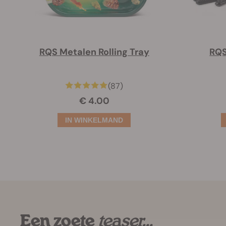
RQS Metalen Rolling Tray
RQS
(87)
€ 4.00
Een zoete
teaser…