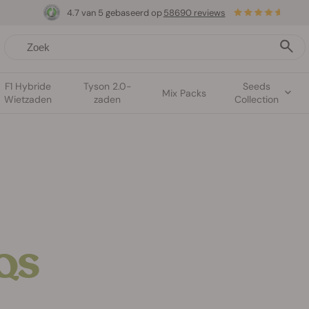
4.7 van 5 gebaseerd op
58690 reviews
F1 Hybride
Tyson 2.0-
Seeds
Mix Packs
Wietzaden
zaden
Collection
RQS