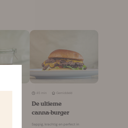
45 min
Gemiddeld
De ultieme
canna-burger
ie
a
Sappig, krachtig en perfect in