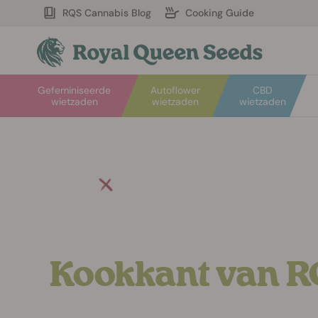
RQS Cannabis Blog
Cooking Guide
Gefeminiseerde
Autoflower
CBD
wietzaden
wietzaden
wietzaden
Ontdek de
Kookkant van 