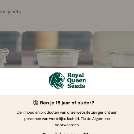
ee je iets
10 min
Makkelijk
60 min
Moeilijk
Ben je 18 jaar of ouder?
MCT-olie
Olijfolie
De inhoud en producten van onze website zijn gericht aan
personen van wettelijke leeftijd. Zie de Algemene
Licht, schoon en snelwerkend.
Een klassieke olijfolie d
Voorwaarden.
Een perfecte basis voor
hartige gerechten extr
drankjes en maaltijden.
diepte geeft.