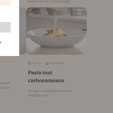
balans voor de ultieme burger.
r
45 min
Gemiddeld
Pasta met
carbonarasaus
voor een
 boost.
Romige comfortpasta met een
verfijnde twist.