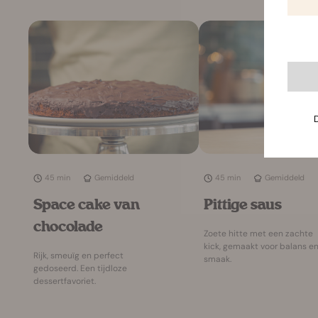
45 min
Gemiddeld
45 min
Gemiddeld
Pittige saus
Space cake van
chocolade
Zoete hitte met een zachte
kick, gemaakt voor balans e
Rijk, smeuïg en perfect
smaak.
gedoseerd. Een tijdloze
dessertfavoriet.