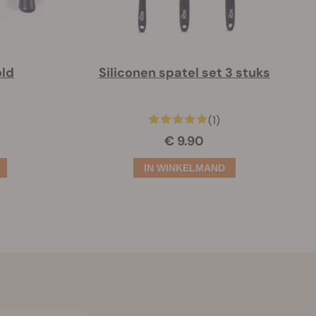
ld
Siliconen spatel set 3 stuks
(1)
€ 9.90