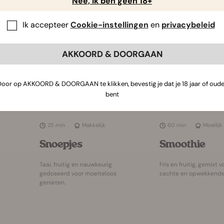
Nee, ik ben geen 18+
Ik accepteer
Cookie-instellingen
en
privacybeleid
AKKOORD & DOORGAAN
Door op AKKOORD & DOORGAAN te klikken, bevestig je dat je 18 jaar of oude
bent
25 min
Makkelijk
60 min
Moeilijk
Snoepjes
Smoothie
Taai, fruitig en nauwkeurig
Fris en fruitig, gemixt 
n
gedoseerd voor moeiteloos
zachte en opwekkende
genieten.