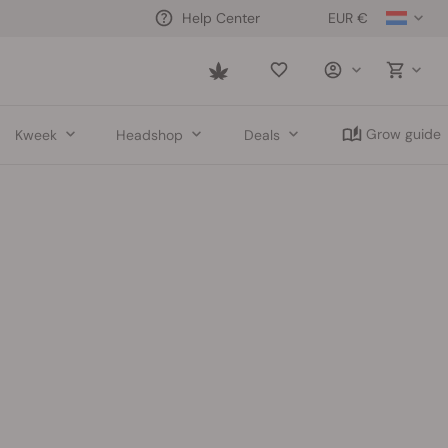
EUR €
Help Center
Saved
items
Grow guide
Kweek
Headshop
Deals