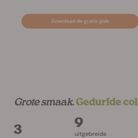
Leer edibles maken met RQS en Max Buec
Download de gratis gids
Grote smaak.
Gedurfde col
9
3
uitgebreide