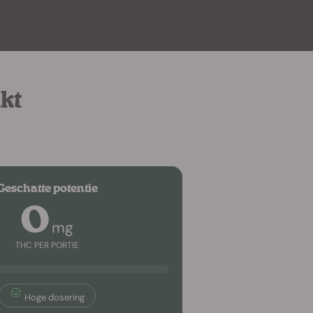
kt
Geschatte potentie
0
mg
THC PER PORTIE
Hoge dosering