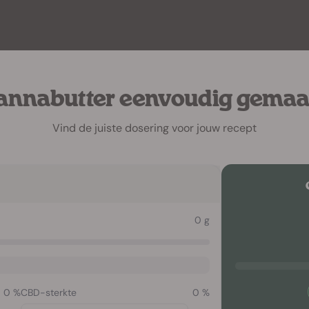
annabutter eenvoudig gemaa
Vind de juiste dosering voor jouw recept
0
g
0
%
CBD-sterkte
0
%