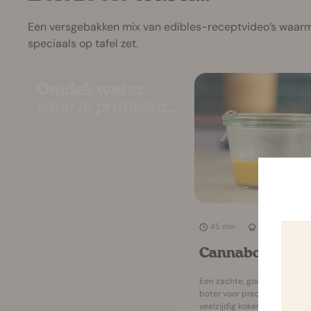
Een versgebakken mix van edibles-receptvideo’s waarm
speciaals op tafel zet.
Ontdek wat er
staat te pruttelen…
45 min
Gemiddeld
Cannaboter
Een zachte, goudkleurige
boter voor precies en
veelzijdig koken.