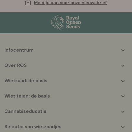
Meld je aan voor onze nieuwsbrief
More
Infocentrum
helpful
info
Over RQS
Wietzaad: de basis
Wiet telen: de basis
Cannabiseducatie
Selectie van wietzaadjes