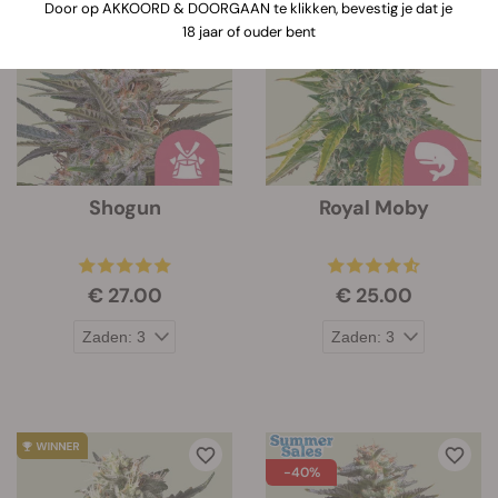
Door op AKKOORD & DOORGAAN te klikken, bevestig je dat je
onder de afbeelding van elke strain.
18 jaar of ouder bent
Shogun
Royal Moby
€ 27.00
€ 25.00
-40%