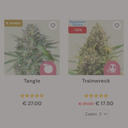
-30%
Tangie
Trainwreck
€ 27.00
€ 17.50
€ 25.00