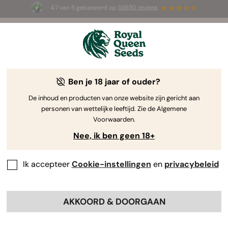
4.7 van 5 gebaseerd op
58690 reviews
☀️ Summer Sales: tot wel 50% korting
op geselecteerde producten! ⏤
Koop nu
🛍️
Ben je 18 jaar of ouder?
Hoogproductieve wietzaadjes
Zeg vaarwel tegen tegenvallers en hallo tegen
De inhoud en producten van onze website zijn gericht aan
personen van wettelijke leeftijd. Zie de Algemene
overvloedige oogsten met onze selectie
Voorwaarden.
hoogproductieve wietzaadjes. Laat onze topsoorten
Nee, ik ben geen 18+
je kweek naar een hoger niveau tillen!
Ik accepteer
Cookie-instellingen
en
privacybeleid
Sorteer op
Filters
58 Producten
Toon productinformatie
AKKOORD & DOORGAAN
Als je op deze link klikt, vind je
informatie over de eigenschappen