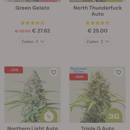
Green Gelato
North Thunderfuck
Auto
€ 27.62
€ 25.00
€ 32.50
-25%
-40%
Northern Light Auto
Triple G Auto