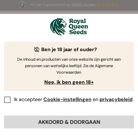
4.7 van 5 gebaseerd op
58690 reviews
☀️ Summer Sales: tot wel 50% korting
op geselecteerde producten! ⏤
Koop nu
🛍️
Ben je 18 jaar of ouder?
Hoogproductieve wietzaadjes
Zeg vaarwel tegen tegenvallers en hallo tegen
De inhoud en producten van onze website zijn gericht aan
personen van wettelijke leeftijd. Zie de Algemene
overvloedige oogsten met onze selectie
Voorwaarden.
hoogproductieve wietzaadjes. Laat onze topsoorten
Nee, ik ben geen 18+
je kweek naar een hoger niveau tillen!
Ik accepteer
Cookie-instellingen
en
privacybeleid
Sorteer op
Filters
< Vorige weergeven
Toon productinformatie
AKKOORD & DOORGAAN
Als je op deze link klikt, vind je
informatie over de eigenschappen