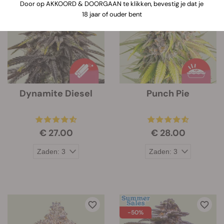
Door op AKKOORD & DOORGAAN te klikken, bevestig je dat je
onder de afbeelding van elke strain.
18 jaar of ouder bent
Dynamite Diesel
Punch Pie
€ 27.00
€ 28.00
-50%