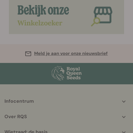
Meld je aan voor onze nieuwsbrief
More
Infocentrum
helpful
info
Over RQS
Wietzaad: de basis