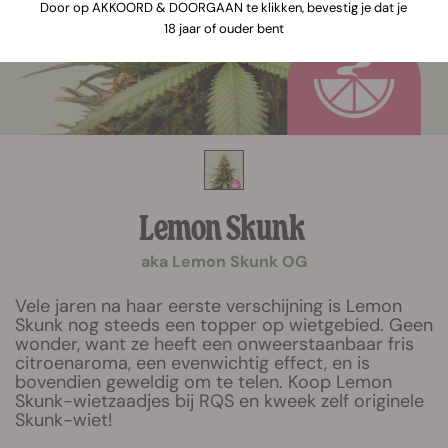
Door op AKKOORD & DOORGAAN te klikken, bevestig je dat je
18 jaar of ouder bent
Lemon Skunk
aka Lemon Skunk OG
Vele jaren na haar eerste verschijning is Lemon
Skunk nog steeds een topper op wietgebied. Geen
wonder, want ze heeft een onweerstaanbaar fris
citroenaroma, een evenwichtig effect, en is
bovendien geweldig om te telen. Koop Lemon
Skunk-wietzaadjes bij RQS en kweek zelf originele
Skunk-wiet!