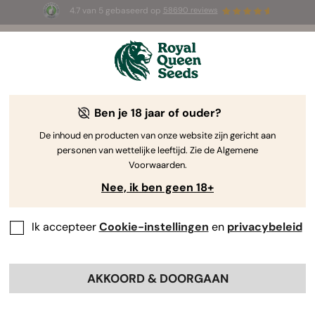
4.7 van 5 gebaseerd op
58690 reviews
🎁
3 White Widow Auto zaadjes
GRATIS voor de
eerste 100 die de code
AUGUST26 🌿
gebruiken
Ben je 18 jaar of ouder?
De inhoud en producten van onze website zijn gericht aan
personen van wettelijke leeftijd. Zie de Algemene
Voorwaarden.
Nee, ik ben geen 18+
Ik accepteer
Cookie-instellingen
en
privacybeleid
AKKOORD & DOORGAAN