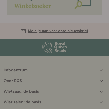
Meld je aan voor onze nieuwsbrief
Infocentrum
More
helpful
Over RQS
info
Wietzaad: de basis
Wiet telen: de basis