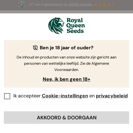
4.7 van 5 gebaseerd op
58690 reviews
🎁
3 White Widow Auto zaadjes
GRATIS voor de
eerste 100 die de code
AUGUST26 🌿
gebruiken
Ben je 18 jaar of ouder?
The RQS Blog
De inhoud en producten van onze website zijn gericht aan
personen van wettelijke leeftijd. Zie de Algemene
Cannabis Lifestyle Blogs
Soorten en producten
Voorwaarden.
Nee, ik ben geen 18+
Ik accepteer
Cookie-instellingen
en
privacybeleid
AKKOORD & DOORGAAN