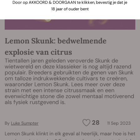
Door op AKKOORD & DOORGAAN te klikken, bevestig je dat je
18 jaar of ouder bent
Lemon Skunk: bedwelmende
explosie van citrus
Tientallen jaren geleden veroverde Skunk de
wietwereld en deze klassieker is nog altijd razend
populair. Breeders gebruikten de genen van Skunk
om talloze indrukwekkende cultivars te creëren,
waaronder Lemon Skunk. Lees meer over deze
strain met een intense citrussmaak en een
evenwichtige stone die zowel mentaal motiverend
als fysiek rustgevend is.
28
By
Luke Sumpter
11 Sep 2023
Lemon Skunk klinkt in elk geval al heerlijk, maar hoe is het