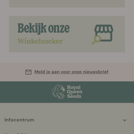
Meld je aan voor onze nieuwsbrief
More
Infocentrum
helpful
info