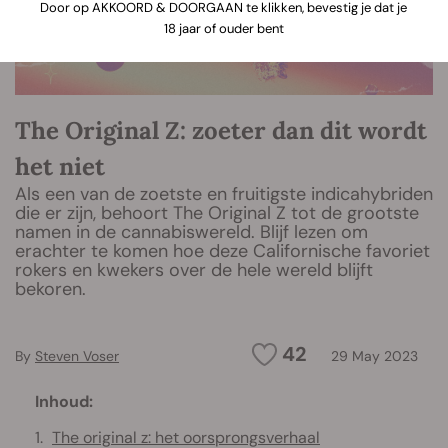
Door op AKKOORD & DOORGAAN te klikken, bevestig je dat je
18 jaar of ouder bent
The Original Z: zoeter dan dit wordt
het niet
Als een van de zoetste en fruitigste indicahybriden
die er zijn, behoort The Original Z tot de grootste
namen in de cannabiswereld. Blijf lezen om
erachter te komen hoe deze Californische favoriet
rokers en kwekers over de hele wereld blijft
bekoren.
42
By
Steven Voser
29 May 2023
Inhoud:
The original z: het oorsprongsverhaal