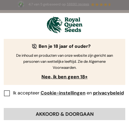
4.7 van 5 gebaseerd op
58690 reviews
🎁
3 White Widow Auto zaadjes
GRATIS voor de
eerste 100 die de code
AUGUST26 🌿
gebruiken
Ben je 18 jaar of ouder?
The RQS Blog
De inhoud en producten van onze website zijn gericht aan
personen van wettelijke leeftijd. Zie de Algemene
Cannabis Lifestyle Blogs
Soorten en producten
Voorwaarden.
Nee, ik ben geen 18+
Ik accepteer
Cookie-instellingen
en
privacybeleid
AKKOORD & DOORGAAN