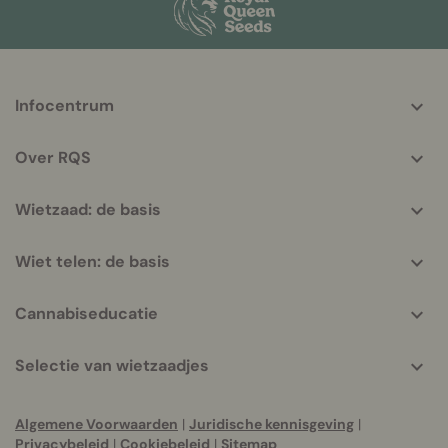
More
Infocentrum
helpful
info
Over RQS
Wietzaad: de basis
Wiet telen: de basis
Cannabiseducatie
Selectie van wietzaadjes
Algemene Voorwaarden
|
Juridische kennisgeving
|
Privacybeleid
|
Cookiebeleid
|
Sitemap