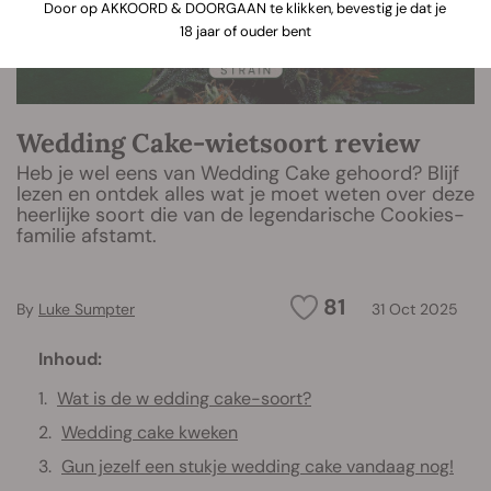
Door op AKKOORD & DOORGAAN te klikken, bevestig je dat je
18 jaar of ouder bent
Wedding Cake-wietsoort review
Heb je wel eens van Wedding Cake gehoord? Blijf
lezen en ontdek alles wat je moet weten over deze
heerlijke soort die van de legendarische Cookies-
familie afstamt.
81
By
Luke Sumpter
31 Oct 2025
Inhoud:
Wat is de w edding cake-soort?
Wedding cake kweken
Gun jezelf een stukje wedding cake vandaag nog!