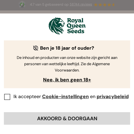
4.7 van 5 gebaseerd op
58744 reviews
☀️ Summer Sales: tot wel 50% korting
op geselecteerde producten! ⏤
Koop nu
🛍️
Ben je 18 jaar of ouder?
The RQS Blog
De inhoud en producten van onze website zijn gericht aan
personen van wettelijke leeftijd. Zie de Algemene
Cannabis Lifestyle Blogs
Soorten en producten
Voorwaarden.
Nee, ik ben geen 18+
Ik accepteer
Cookie-instellingen
en
privacybeleid
AKKOORD & DOORGAAN