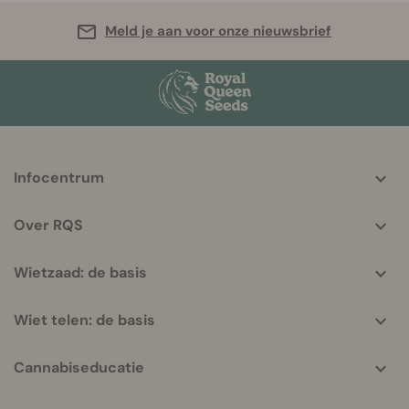
Meld je aan voor onze nieuwsbrief
More
Infocentrum
helpful
info
Over RQS
Wietzaad: de basis
Wiet telen: de basis
Cannabiseducatie