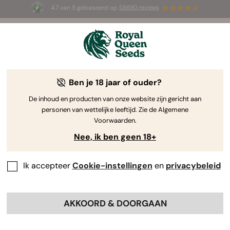
4.7 van 5 gebaseerd op
58690 reviews
🎁
3 White Widow Auto zaadjes
GRATIS voor de
eerste 100 die de code
AUGUST26 🌿
gebruiken
Ben je 18 jaar of ouder?
The RQS Blog
De inhoud en producten van onze website zijn gericht aan
personen van wettelijke leeftijd. Zie de Algemene
Cannabis Lifestyle Blogs
Soorten en producten
Voorwaarden.
Nee, ik ben geen 18+
Ik accepteer
Cookie-instellingen
en
privacybeleid
AKKOORD & DOORGAAN