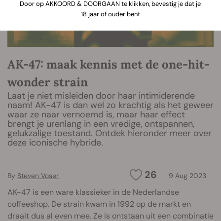
Door op AKKOORD & DOORGAAN te klikken, bevestig je dat je
18 jaar of ouder bent
AK-47: maak kennis met de one-hit-
wonder strain
Laat je niet misleiden door haar intimiderende
naam! AK-47 is dan wel zo krachtig als het geweer
waar ze naar vernoemd is, maar haar effect
brengt je urenlang in een vredige, ontspannen,
gelukzalige toestand. Ontdek hieronder meer over
deze iconische hybride.
26
By
Steven Voser
9 Aug 2023
AK-47 is een ware klassieker in de Nederlandse
coffeeshop. De strain kwam in 1992 op de markt en
draait dus al even mee. Ze is ontstaan uit een combinatie