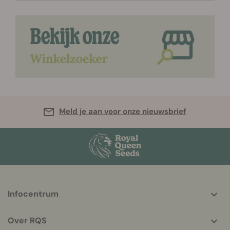
Meld je aan voor onze nieuwsbrief
More
Infocentrum
helpful
info
Over RQS