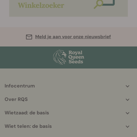
Meld je aan voor onze nieuwsbrief
Infocentrum
More
helpful
Over RQS
info
Wietzaad: de basis
Wiet telen: de basis