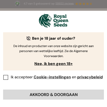
4.7 van 5 gebaseerd op
58653 reviews
☀️ Summer Sales: tot wel 50% korting
op geselecteerde producten! ⏤
Koop nu
🛍️
Ben je 18 jaar of ouder?
De inhoud en producten van onze website zijn gericht aan
personen van wettelijke leeftijd. Zie de Algemene
Voorwaarden.
Nee, ik ben geen 18+
Ik accepteer
Cookie-instellingen
en
privacybeleid
AKKOORD & DOORGAAN