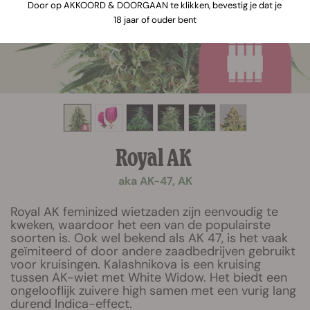
Door op AKKOORD & DOORGAAN te klikken, bevestig je dat je
18 jaar of ouder bent
Royal AK
aka AK-47, AK
Royal AK feminized wietzaden zijn eenvoudig te
kweken, waardoor het een van de populairste
soorten is. Ook wel bekend als AK 47, is het vaak
geïmiteerd of door andere zaadbedrijven gebruikt
voor kruisingen. Kalashnikova is een kruising
tussen AK-wiet met White Widow. Het biedt een
ongelooflijk zuivere high samen met een vurig lang
durend Indica-effect.