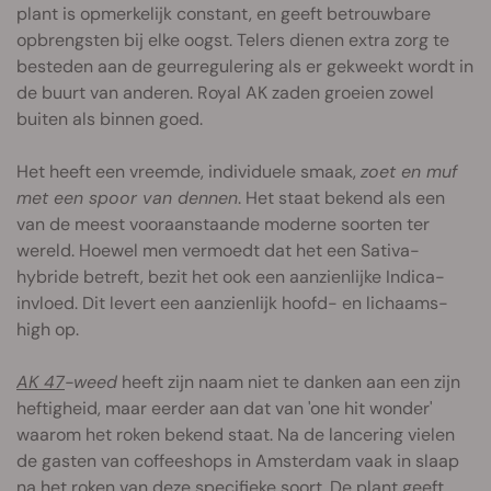
plant is opmerkelijk constant, en geeft betrouwbare
opbrengsten bij elke oogst. Telers dienen extra zorg te
besteden aan de geurregulering als er gekweekt wordt in
de buurt van anderen. Royal AK zaden groeien zowel
buiten als binnen goed.
Het heeft een vreemde, individuele smaak,
zoet en muf
met een spoor van dennen
. Het staat bekend als een
van de meest vooraanstaande moderne soorten ter
wereld. Hoewel men vermoedt dat het een Sativa-
hybride betreft, bezit het ook een aanzienlijke Indica-
invloed. Dit levert een aanzienlijk hoofd- en lichaams-
high op.
AK 47
-weed
heeft zijn naam niet te danken aan een zijn
heftigheid, maar eerder aan dat van 'one hit wonder'
waarom het roken bekend staat. Na de lancering vielen
de gasten van coffeeshops in Amsterdam vaak in slaap
na het roken van deze specifieke soort. De plant geeft