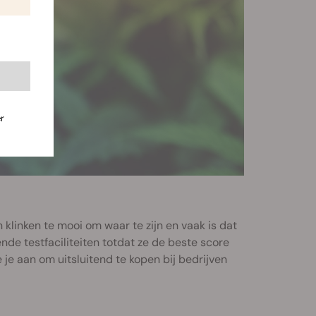
r
n klinken te mooi om waar te zijn en vaak is dat
nde testfaciliteiten totdat ze de beste score
e aan om uitsluitend te kopen bij bedrijven