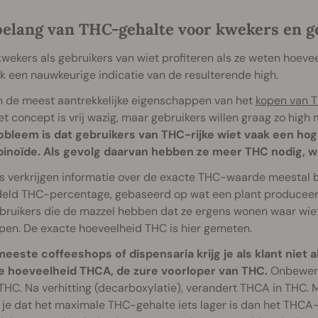
belang van THC-gehalte voor kwekers en g
wekers als gebruikers van wiet profiteren als ze weten hoeve
k een nauwkeurige indicatie van de resulterende high.
n de meest aantrekkelijke eigenschappen van het
kopen van T
et concept is vrij wazig, maar gebruikers willen graag zo hig
obleem is dat gebruikers van THC-rijke wiet vaak een hog
inoïde. Als gevolg daarvan hebben ze meer THC nodig, wat
s verkrijgen informatie over de exacte THC-waarde meestal 
eld THC-percentage, gebaseerd op wat een plant produceer
ruikers die de mazzel hebben dat ze ergens wonen waar wiet 
pen. De exacte hoeveelheid THC is hier gemeten.
 meeste coffeeshops of dispensaria krijg je als klant niet
e hoeveelheid THCA, de zure voorloper van THC.
Onbewerkt
THC. Na verhitting (decarboxylatie), verandert THCA in THC. 
 je dat het maximale THC-gehalte iets lager is dan het THC