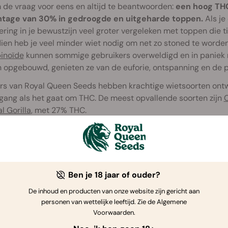
 de vraag voor eens en altijd te beantwoorden:
een hoog THC
tage van 30% in gedroogde en uitgeharde toppen.
Als je
ring in je bewustzijn veel groter vergeleken met toppen die ti
ien heb je veel minder wiet nodig om net zo stoned te worde
inoïde
kunnen sommige gebruikers overweldigd en in paniek
opgebouwd, genieten ze van de euforie, ontspanning en de pre
rs van Royal Queen Seeds hebben krachtige wietsoorten ontwi
gang als het gaat om THC. De meest opvallende soorten zijn
C
l Gorilla
, met 27% THC.
j geavanceerde
kweektechnieken
rijst het percentage THC de 
che fundering voor dat succes. Vervolgens benutten commerc
mkunde om het genetische potentieel van elke plant te ontslui
traties cannabinoïden en terpenen.
Ben je 18 jaar of ouder?
De inhoud en producten van onze website zijn gericht aan
personen van wettelijke leeftijd. Zie de Algemene
Voorwaarden.