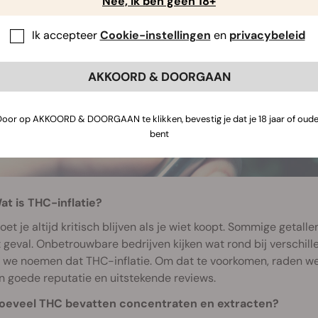
Nee, ik ben geen 18+
Ik accepteer
Cookie-instellingen
en
privacybeleid
AKKOORD & DOORGAAN
Door op AKKOORD & DOORGAAN te klikken, bevestig je dat je 18 jaar of oude
bent
at is THC-inflatie?
et je altijd kritisch blijven als je wiet koopt. Sommige getalle
 geval. Onbetrouwbare bedrijven kijken wat rond bij verschille
 we noemen dat THC-inflatie. Om dat te voorkomen, raden we j
 goede reputatie en uitstekende reviews.
oeveel THC bevatten concentraten en extracten?