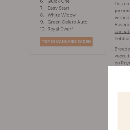
6.
Quick One
Dus om
7.
Easy Start
percen
8.
White Widow
verande
9.
Green Gelato Auto
Bovend
10.
Royal Dwarf
cannab
hebben 
TOP 10 CANNABIS ZADEN
Breede
vooruit
en
Roya
Dankzi
genetis
in bode
concen