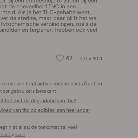
opt bij een coffeeshop, of zaden bij een
aat de hoeveelheid THC in een
rmeld. Als je het THC-gehalte weet,
over de sterkte, maar daar blijft het wel
e fytochemische verbindingen, zoals de
inoïden en terpenen, hebben ook veel
47
4 Oct 2021
komst van total active cannabinoids (tac) en
 voor gebruikers betekent
it het met de degradatie van thc?
vloed van thc op edibles: een heel ander
egt niet alles: de toekomst zal veel
jkheid geven