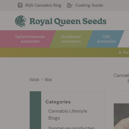
RQS Cannabis Blog
Cooking Guide
Gefeminiseerde
Autoflower
CBD
wietzaden
wietzaden
wietzaden
☀️
Sum
Cannabi
Home
>
Blog
Categories
Cannabis Lifestyle
Blogs
Soorten en producten