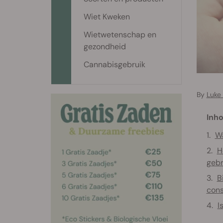
Wiet Kweken
Wietwetenschap en
gezondheid
Cannabisgebruik
By
Luke
Inho
Wa
H
gebr
B
cons
I