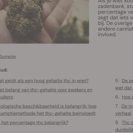
Als je wiet ko
zadenbank, st
percentage ve
zegt dat iets 
bij. De overig
andere cannab
invloed.
 Sumpter
ud:
t geldt als een hoog gehalte thc in wiet?
De op
wat dat
et belang van thc-gehalte voor kwekers en
uikers
Hoe z
iologische beschikbaarheid is belangrijk: hoe
De in
umptiemethode het thc-gehalte beïnvloedt
verhaal
s het percentage thc belangrijk?
Thc z
duideli