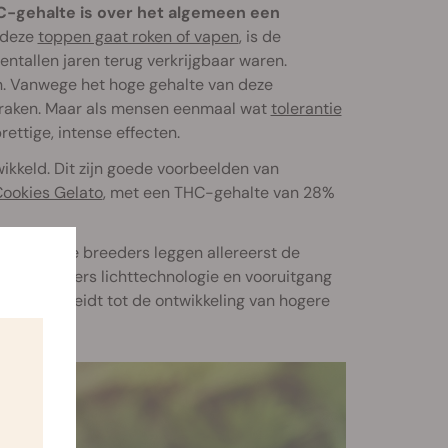
-gehalte is over het algemeen een
 deze
toppen gaat roken of vapen
, is de
entallen jaren terug verkrijgbaar waren.
n. Vanwege het hoge gehalte van deze
 raken. Maar als mensen eenmaal wat
tolerantie
ttige, intense effecten.
kkeld. Dit zijn goede voorbeelden van
ookies Gelato
, met een THC-gehalte van 28%
pan uit. De breeders leggen allereerst de
iële kwekers lichttechnologie en vooruitgang
ten. Dat leidt tot de ontwikkeling van hogere