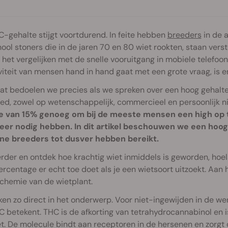
-gehalte stijgt voortdurend. In feite hebben
breeders
in de 
ool stoners die in de jaren 70 en 80 wiet rookten, staan ver
 het vergelijken met de snelle vooruitgang in mobiele telefoo
viteit van mensen hand in hand gaat met een grote vraag, is er
at bedoelen we precies als we spreken over een hoog gehalte
ed, zowel op wetenschappelijk, commercieel en persoonlijk n
e van 15% genoeg om bij de meeste mensen een high op te
eer nodig hebben. In dit artikel beschouwen we een hoog 
e breeders tot dusver hebben bereikt.
rder en ontdek hoe krachtig wiet inmiddels is geworden, hoe
centage er echt toe doet als je een wietsoort uitzoekt. Aan h
chemie van de wietplant.
en zo direct in het onderwerp. Voor niet-ingewijden in de we
 betekent. THC is de afkorting van tetrahydrocannabinol en i
t. De molecule bindt aan receptoren in de hersenen en zorgt 