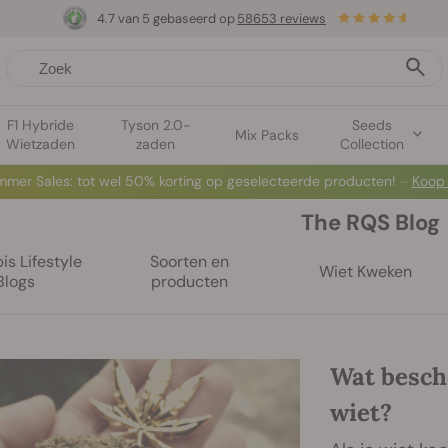
4.7 van 5 gebaseerd op
58653 reviews
F1 Hybride
Tyson 2.0-
Seeds
Mix Packs
Wietzaden
zaden
Collection
mer Sales: tot wel 50% korting op geselecteerde producten! ⏤
Koop
The RQS Blog
s Lifestyle
Soorten en
Wiet Kweken
Blogs
producten
Wat besch
wiet?