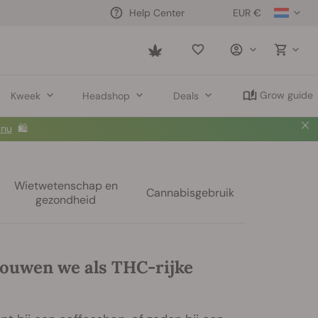
EUR €
Help Center
Saved
items
Grow guide
Kweek
Headshop
Deals
 nu
🛍️
Wietwetenschap en
Cannabisgebruik
gezondheid
ouwen we als THC-rijke