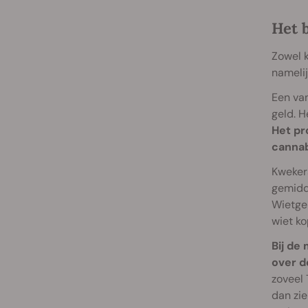
Het 
Zowel k
namelij
Een va
geld. H
Het pr
cannab
Kweker
gemidd
Wietgeb
wiet ko
Bij de
over d
zoveel 
dan zie