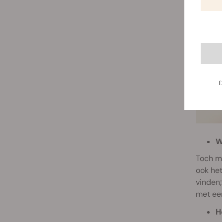
W
Toch mo
ook het
vinden;
met een
H