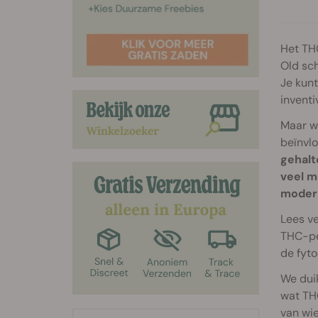
Het THC
Old sch
Je kunt
inventi
Maar w
beïnvlo
gehalt
veel m
modern
Lees ve
THC-per
de fyto
We duik
wat THC
van wie