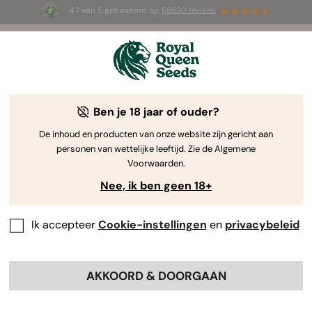
4.7 van 5 gebaseerd op
58690 reviews
☀️ Summer Sales: tot wel 50% korting
op geselecteerde producten! ⏤
Koop nu
🛍️
Ben je 18 jaar of ouder?
The RQS Blog
De inhoud en producten van onze website zijn gericht aan
personen van wettelijke leeftijd. Zie de Algemene
Cannabis Lifestyle Blogs
Soorten en producten
Voorwaarden.
Nee, ik ben geen 18+
Ik accepteer
Cookie-instellingen
en
privacybeleid
AKKOORD & DOORGAAN