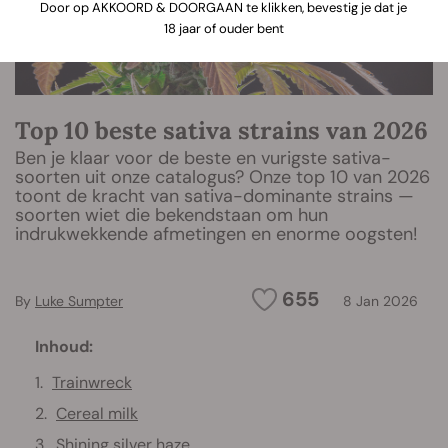
Door op AKKOORD & DOORGAAN te klikken, bevestig je dat je
18 jaar of ouder bent
Top 10 beste sativa strains van 2026
Ben je klaar voor de beste en vurigste sativa-
soorten uit onze catalogus? Onze top 10 van 2026
toont de kracht van sativa-dominante strains —
soorten wiet die bekendstaan om hun
indrukwekkende afmetingen en enorme oogsten!
655
By
Luke Sumpter
8 Jan 2026
Inhoud:
Trainwreck
Cereal milk
Shining silver haze