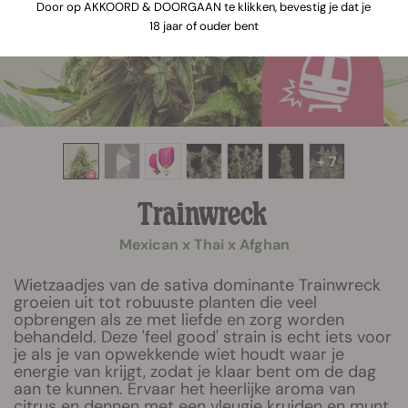
Door op AKKOORD & DOORGAAN te klikken, bevestig je dat je
18 jaar of ouder bent
+ 7
Trainwreck
Mexican x Thai x Afghan
Wietzaadjes van de sativa dominante Trainwreck
groeien uit tot robuuste planten die veel
opbrengen als ze met liefde en zorg worden
behandeld. Deze 'feel good' strain is echt iets voor
je als je van opwekkende wiet houdt waar je
energie van krijgt, zodat je klaar bent om de dag
aan te kunnen. Ervaar het heerlijke aroma van
citrus en dennen met een vleugje kruiden en munt.