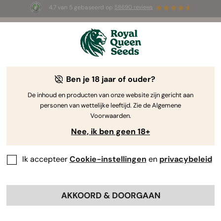
4.7 van 5 gebaseerd op
58690 reviews
🎁
3 White Widow Auto zaadjes
GRATIS voor de
eerste 100 die de code
AUGUST26 🌿
gebruiken
Ben je 18 jaar of ouder?
-30%
De inhoud en producten van onze website zijn gericht aan
personen van wettelijke leeftijd. Zie de Algemene
Voorwaarden.
Nee, ik ben geen 18+
Ik accepteer
Cookie-instellingen
en
privacybeleid
AKKOORD & DOORGAAN