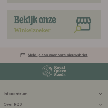
Meld je aan voor onze nieuwsbrief
Infocentrum
More
helpful
Over RQS
info