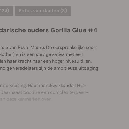
124)
Fotos van klanten (3)
darische ouders Gorilla Glue #4
sie van Royal Madre. De oorspronkelijke soort
other) en is een stevige sativa met een
en haar kracht naar een hoger niveau tillen.
ndige veredelaars zijn de ambitieuze uitdaging
r de kruising. Haar indrukwekkende THC-
. Daarnaast bood ze een complex terpeen-
 van deze kenmerken over.
ongeëvenaarde kracht. Deze krachtige cultivar
ordt gevoed door een kolossaal THC-gehalte van
nnen en chocolade met bevredigende