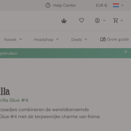
EUR €
Help Center
Saved
items
Grow guide
Kweek
Headshop
Deals
ebruiken
lla
rilla Glue #4
ietzaadjes combineren de wereldberoemde
a Glue #4 met de terpeenrijke charme van Reina