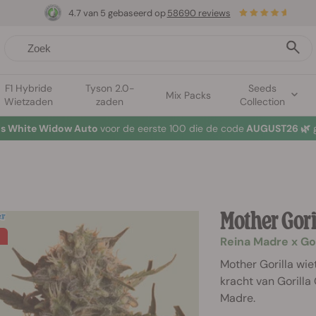
4.7 van 5 gebaseerd op
58690 reviews
F1 Hybride
Tyson 2.0-
Seeds
Mix Packs
Wietzaden
zaden
Collection
tis White Widow Auto
voor de eerste 100 die de code
AUGUST26 🌿
g
Mother Gori
Reina Madre x Go
Mother Gorilla w
kracht van Gorill
Madre.