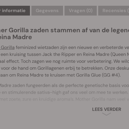
 informatie
Gegevens
Vragen
(0)
Recensies (
er Gorilla zaden stammen af van de legen
eina Madre
Gorilla
feminized wietzaden zijn een nieuwe en verbeterde ver
 een kruising tussen Jack the Ripper en Reina Madre (Queen M
al effect. Toch zagen we nog ruimte voor verbetering. We wild
 voor de hand om Gorillagenen erbij te betrekken. Onze desku
aan om Reina Madre te kruisen met Gorilla Glue (GG #4).
Madre zaden fungeerden als de perfecte genetische basis voo
e en stimulerende sativa-high gaf ons veel om mee te werken
 met zoete, zure en kruidige aroma’s. Mother Gorilla nam veel
LEES VERDER
adre zorgt voor smaak, maar Gorilla Glue #4 zorgt voor een 
veral bekend om haar waanzinnige high. Het sativa-effect w
wel
30%.
De plant biedt tevens fantastische aroma’s van de