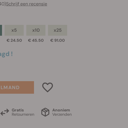
40)
Schrijf een recensie
x5
x10
x25
€ 24.50
€ 45.50
€ 91.00
agd !
ELMAND
Gratis
Anoniem
Retourneren
Verzenden