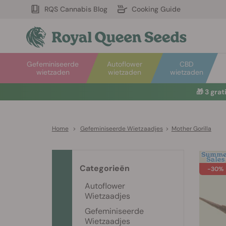
RQS Cannabis Blog
Cooking Guide
Gefeminiseerde
Autoflower
CBD
wietzaden
wietzaden
wietzaden
🎁
3 gra
Home
>
Gefeminiseerde Wietzaadjes
>
Mother Gorilla
Categorieën
-30%
Autoflower
Wietzaadjes
Gefeminiseerde
Wietzaadjes