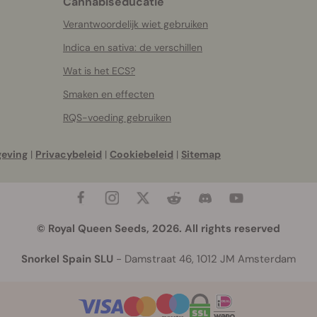
Cannabiseducatie
Verantwoordelijk wiet gebruiken
Indica en sativa: de verschillen
Wat is het ECS?
Smaken en effecten
RQS-voeding gebruiken
geving
|
Privacybeleid
|
Cookiebeleid
|
Sitemap
© Royal Queen Seeds, 2026. All rights reserved
Snorkel Spain SLU
- Damstraat 46, 1012 JM Amsterdam