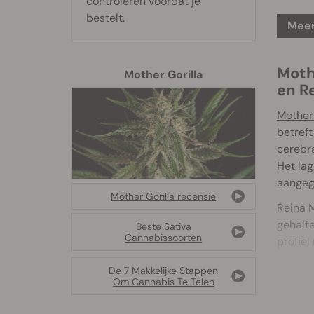
controleren voordat je
bestelt.
Meer
Moth
Mother Gorilla
en R
Mother 
betreft
cerebra
Het lag
aangeg
Mother Gorilla recensie
Reina 
gehalt
Beste Sativa
Cannabissoorten
profiel
Reina M
De 7 Makkelijke Stappen
Om Cannabis Te Telen
staat o
soms 