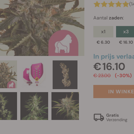
(1
Aantal
zaden
:
x1
x3
€ 6.30
€ 16.10
In prijs verla
€ 16.10
€ 23.00
(-30%)
IN WINK
Gratis
Verzending