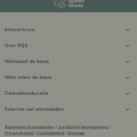
More
Infocentrum
helpful
info
Over RQS
Wietzaad: de basis
Wiet telen: de basis
Cannabiseducatie
Selectie van wietzaadjes
Algemene Voorwaarden
|
Juridische kennisgeving
|
Privacybeleid
|
Cookiebeleid
|
Sitemap