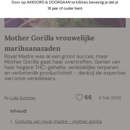
Door op AKKOORD & DOORGAAN te klikken, bevestig je dat je
18 jaar of ouder bent
Mother Gorilla vrouwelijke
marihuanazaden
Royal Madre was al een groot succes, maar
Mother Gorilla gaat haar overtreffen. Geniet van
haar hogere THC-gehalte, verleidelijke terpenen
en verbeterde productiviteit - dankzij de expertise
van onze veredelaars.
66
By
Luke Sumpter
6 Feb 2020
Inhoud:
Evolutie van royal madre - mother gorilla