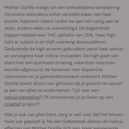
Mother Gorilla vraagt om een behoedzame benadering.
Verstokte wietrokers zullen versteld staan van haar
kracht. Aspirant-rokers raden we aan het rustig aan te
doen, anders raken ze overweldigd. De kogelronde
toppen hebben een THC-gehalte van 25%. Haar high
hakt er subiet in en blijft urenlang doorsudderen.
Gedurende de high ervaren gebruikers eerst haar sativa-
en vervolgens haar indica-invloeden. De high gaat van
start met een spirituele ervaring, waardoor neuronen
worden afgevuurd, de hersenen met dopamine
volstromen en je gemoedstoestand verbetert. Mother
Gorilla tovert direct een glimlach op je gezicht en spoort
je aan van alles te ondernemen. Tijd voor een
natuurwandeling
? Of concentreer je je liever op een
creatief
project?
Wat je ook van plan bent, zorg er wel voor dat het binnen
twee uur gepiept is. Na dat tijdsbestek dienen de indica-
effecten van Mother Gorilla zich aan. Haar aangename