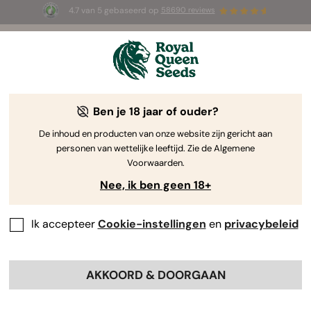
4.7 van 5 gebaseerd op
58690 reviews
🎁
3 White Widow Auto zaadjes
GRATIS voor de
eerste 100 die de code
AUGUST26 🌿
gebruiken
Ben je 18 jaar of ouder?
The RQS Blog
De inhoud en producten van onze website zijn gericht aan
personen van wettelijke leeftijd. Zie de Algemene
Cannabis Lifestyle Blogs
Soorten en producten
Voorwaarden.
Nee, ik ben geen 18+
Ik accepteer
Cookie-instellingen
en
privacybeleid
AKKOORD & DOORGAAN