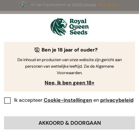
4.7 van 5 gebaseerd op
58690 reviews
☀️ Summer Sales: tot wel 50% korting
op geselecteerde producten! ⏤
Koop nu
🛍️
Ben je 18 jaar of ouder?
The RQS Blog
De inhoud en producten van onze website zijn gericht aan
personen van wettelijke leeftijd. Zie de Algemene
Cannabis Lifestyle Blogs
Soorten en producten
Voorwaarden.
Nee, ik ben geen 18+
Ik accepteer
Cookie-instellingen
en
privacybeleid
AKKOORD & DOORGAAN