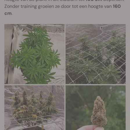
Zonder training groeien ze door tot een hoogte van
160
cm
.