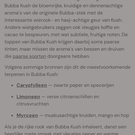
Bubba Kush de bloemrijke, kruidige en dennenachtige
aroma's van de originele Bubba-stek met de
interessante wierook- en hasj-achtige geur van Kush.
Andere wietgebruikers zeggen ook vleugjes koffie en
cacao te bespeuren, met wat subtiele, fruitige noten. De
toppen van Bubba Kush krijgen daarbij soms paarse
tinten, maar missen de aroma's van bessen en druiven
die
paarse soorten
doorgaans hebben.
Volgens sommige bronnen zijn dit de meestvoorkomende
terpenen in Bubba Kush:
Caryofylleen
— zwarte peper en specerijen
Limoneen
— verse citroenschillen en
ci
trusvruchten
Myrceen
— muskusachtige kruiden, mango en hop
Als je de rijke rook van Bubba Kush inhaleert, danst een
heerlijke zoete smaak met vleugjes peper en warme