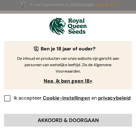
4.7 van 5 gebaseerd op
58690 reviews
☀️ Summer Sales: tot wel 50% korting
op geselecteerde producten! ⏤
Koop nu
🛍️
Ben je 18 jaar of ouder?
The RQS Blog
De inhoud en producten van onze website zijn gericht aan
personen van wettelijke leeftijd. Zie de Algemene
Cannabis Lifestyle Blogs
Soorten en producten
Voorwaarden.
Nee, ik ben geen 18+
Ik accepteer
Cookie-instellingen
en
privacybeleid
AKKOORD & DOORGAAN