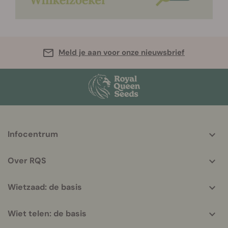
Meld je aan voor onze nieuwsbrief
More
Infocentrum
helpful
info
Over RQS
Wietzaad: de basis
Wiet telen: de basis