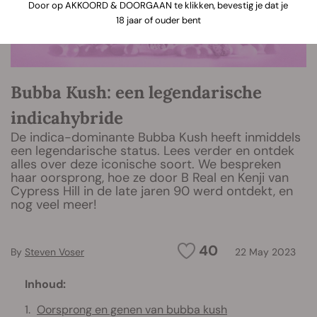
Door op AKKOORD & DOORGAAN te klikken, bevestig je dat je
18 jaar of ouder bent
Bubba Kush: een legendarische
indicahybride
De indica-dominante Bubba Kush heeft inmiddels
een legendarische status. Lees verder en ontdek
alles over deze iconische soort. We bespreken
haar oorsprong, hoe ze door B Real en Kenji van
Cypress Hill in de late jaren 90 werd ontdekt, en
nog veel meer!
40
By
Steven Voser
22 May 2023
Inhoud:
Oorsprong en genen van bubba kush