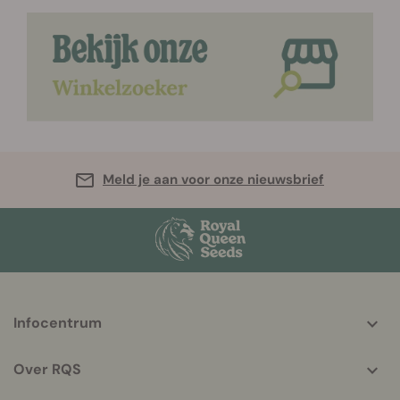
Meld je aan voor onze nieuwsbrief
More
Infocentrum
helpful
info
Over RQS