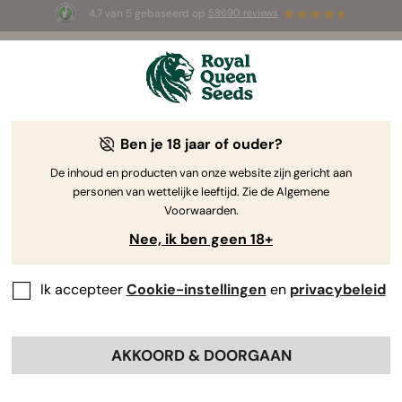
4.7 van 5 gebaseerd op
58690 reviews
⏳
1+1 GRATIS
-
Tijdelijke aanbieding
2d 9h 50s
🌱
Ben je 18 jaar of ouder?
The RQS Blog
De inhoud en producten van onze website zijn gericht aan
personen van wettelijke leeftijd. Zie de Algemene
Cannabis Lifestyle Blogs
Soorten en producten
Voorwaarden.
Nee, ik ben geen 18+
Ik accepteer
Cookie-instellingen
en
privacybeleid
AKKOORD & DOORGAAN