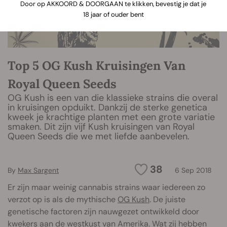
Door op AKKOORD & DOORGAAN te klikken, bevestig je dat je
18 jaar of ouder bent
Top 5 OG Kush Kruisingen Van
Royal Queen Seeds
OG Kush is een van die klassieke strains die overal
in kruisingen opduikt. Dankzij de sterke genetica
kweek je krachtige planten met een grote variatie
smaken. Dit zijn vijf Kush kruisingen van Royal
Queen Seeds die we met liefde aanbevelen.
38
By
Max Sargent
6 Sep 2018
Er zijn maar weinig cannabis strains waar iedereen zo
verzot op is als de mythische
OG Kush
. De juiste
genetische factoren zijn nauwgezet ontwikkeld door
kwekers aan de westkust van Amerika. Wat zij hebben